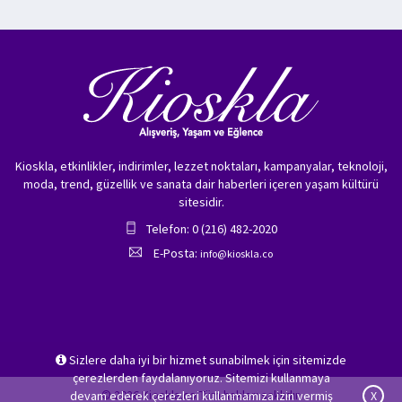
Kioskla, etkinlikler, indirimler, lezzet noktaları, kampanyalar, teknoloji,
moda, trend, güzellik ve sanata dair haberleri içeren yaşam kültürü
sitesidir.
Telefon: 0 (216) 482-2020
E-Posta:
info@kioskla.co
Sizlere daha iyi bir hizmet sunabilmek için sitemizde
çerezlerden faydalanıyoruz. Sitemizi kullanmaya
© 2026 Kioskla.co Tüm hakları saklıdır.
devam ederek çerezleri kullanmamıza izin vermiş
X