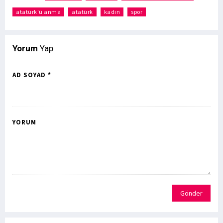
atatürk'ü anma
atatürk
kadın
spor
Yorum
Yap
AD SOYAD *
YORUM
Gönder