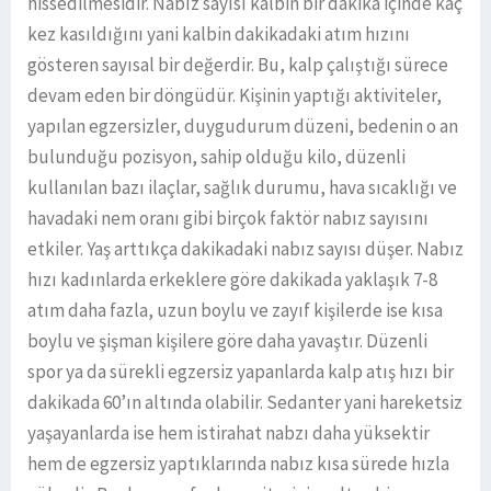
hissedilmesidir. Nabız sayısı kalbin bir dakika içinde kaç
kez kasıldığını yani kalbin dakikadaki atım hızını
gösteren sayısal bir değerdir. Bu, kalp çalıştığı sürece
devam eden bir döngüdür. Kişinin yaptığı aktiviteler,
yapılan egzersizler, duygudurum düzeni, bedenin o an
bulunduğu pozisyon, sahip olduğu kilo, düzenli
kullanılan bazı ilaçlar, sağlık durumu, hava sıcaklığı ve
havadaki nem oranı gibi birçok faktör nabız sayısını
etkiler. Yaş arttıkça dakikadaki nabız sayısı düşer. Nabız
hızı kadınlarda erkeklere göre dakikada yaklaşık 7-8
atım daha fazla, uzun boylu ve zayıf kişilerde ise kısa
boylu ve şişman kişilere göre daha yavaştır. Düzenli
spor ya da sürekli egzersiz yapanlarda kalp atış hızı bir
dakikada 60’ın altında olabilir. Sedanter yani hareketsiz
yaşayanlarda ise hem istirahat nabzı daha yüksektir
hem de egzersiz yaptıklarında nabız kısa sürede hızla