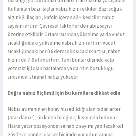
fazlalığı gibi durumlar da nabzın artmasına yol açabilir.
Kullanılan bazı ilaçlar nabız hızını etkiler. Bazı soğuk
algınlığı ilaçları, kafein içeren ağrı kesiciler nabız
sayısını artırır. Çevresel faktörler de nabız sayısı
üzerine etkilidir. Ortam ısısında yükselme ya da vücut
sıcaklığındaki yükselme nabız hızını artırır. Vücut
sıcaklığındaki her 0.6 derecelik sıcaklık artışı, nabız
hızını da 7-8 atım artırır. Tüm bunlar dışında kalp
yetersizliği olan hastalarda ya da ritm bozukluğu
sırasında istirahat nabzı yükselir.
Doğru nabız ölçümü için bu kurallara dikkat edin
Nabız atımının en kolay hissedildiği alan radial arter
(atar damar), ön kolda bileğin iç kısmında bulunur.
Hasta yatar pozisyonda ise nabız sayımı yapılacak kol
gövdeye paralel olacak biçimde vücudun yanına