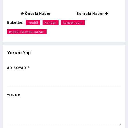
Önceki Haber
Sonraki Haber
Etiketler:
modül
kanyon
kanyon avm
modül istanbul pazarı
Yorum
Yap
AD SOYAD *
YORUM