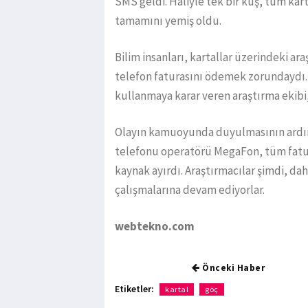
SMS geldi. Haliyle tek bir kuş, tüm kar
tamamını yemiş oldu.
Bilim insanları, kartallar üzerindeki ar
telefon faturasını ödemek zorundaydı.
kullanmaya karar veren araştırma ekibi
Olayın kamuoyunda duyulmasının ardın
telefonu operatörü MegaFon, tüm fatural
kaynak ayırdı. Araştırmacılar şimdi, da
çalışmalarına devam ediyorlar.
webtekno.com
Önceki Haber
Etiketler:
kartal
göç