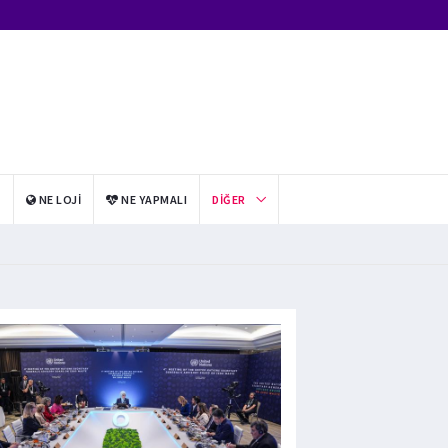
I
NE LOJI
NE YAPMALI
DIĞER