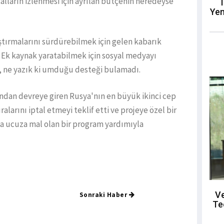
talların izlenmesi için ayrılan bütçenin neredeyse
T
Yen
aştırmalarını sürdürebilmek için gelen kabarık
 Ek kaynak yaratabilmek için sosyal medyayı
, ne yazık ki umduğu desteği bulamadı.
dan devreye giren Rusya'nın en büyük ikinci cep
arını iptal etmeyi teklif etti ve projeye özel bir
ha ucuza mal olan bir program yardımıyla
Ve
Sonraki Haber
Te