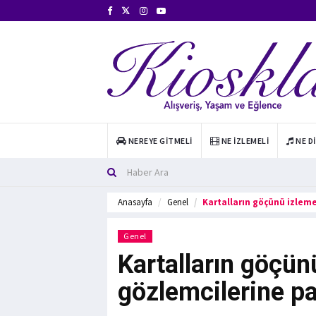
NEREYE GITMELI
NE İZLEMELI
NE D
Anasayfa
Genel
Kartalların göçünü izleme
Genel
Kartalların göçün
gözlemcilerine pa