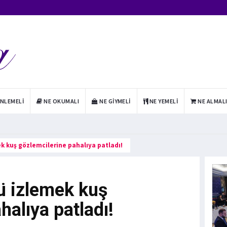
INLEMELI
NE OKUMALI
NE GIYMELI
NE YEMELI
NE ALMAL
k kuş gözlemcilerine pahalıya patladı!
ü izlemek kuş
halıya patladı!