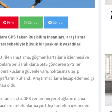
Pinle
Gönder
Gönder
llara GPS takan Rus bilim insanları, araştırma
ası sebebiyle büyük bir şaşkınlık yaşadılar.
ştirilen araştırma, göçmen kartalların izlenmesi ve
fonlara belli aralıklarla SMS gönderen GPS’ler
 sonra kuşların güvenle varış noktasına ulaşıp
raflarını kullandı. Araştırmacıların hesap edemediği
ması oldu.
 İran'a uçtu. GPS verilerinin yerel ağların dışına
cıların telefonlarına yurtdışı tarifeleri üzerinden