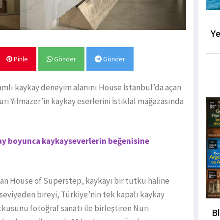
Ye
Pinle
Gönder
Gönder
amlı kaykay deneyim alanını House İstanbul’da açan
i Yılmazer’in kaykay eserlerini İstiklal mağazasında
r ay boyunca kaykayseverlerin beğenisine
yan House of Superstep, kaykayı bir tutku haline
 seviyeden bireyi, Türkiye’nin tek kapalı kaykay
tkusunu fotoğraf sanatı ile birleştiren Nuri
B