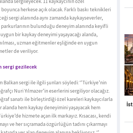
 alanda sergileyecek. 11 kaykaycının özel
y boyunca herkese açık olacak. Farklı baskı teknikleri
eceği sergi alanında aynı zamanda kaykayseverler,
t" parkurlarının bulunduğu deneyim alanında keyifli
a uygun bir kaykay deneyimi yaşayacağı alanda,
anılması, uzman eğitmenler eşliğinde en uygun
etler de veriliyor.
 sergi gezilecek
alkan sergi ile ilgili şunları söyledi: ‘’Türkiye’nin
afçı Nuri Yılmazer’in eserlerini sergiliyor olacağız.
af sanatı ile birleştirdiği özel kareleri kaykaycılarla
İs
er alanda hem kaykay deneyimini yaşayacak hem
 Türkiye’de hizmete açan ilk markayız. Kısacası, kendi
anmayı ve her sıçramada özgürlüğün tadını çıkarmayı
 katında yer alan deneyim alanına bekliyoruz. ‘’