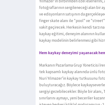
Yılmazer’in birbirinden özel eserlerini,
fotoğraflarının sergileneceği alan bir a
ve edisyonların satışının da gerçekleş
finger skate alanı ile "pool" ve "stree
vakit geçirecek. Herkesin kendi tarzın
kaykay eğitimi, deneyim alanının kull
kaykay modelinin belirlenmesi gibi hizm
Hem kaykay deneyimi yaşanacak hem
Markanın Pazarlama Grup Yöneticisi İrem B
tek kapsamlı kaykay alanında ünlü fotoğr
Nuri Yılmazer’in kaykay tutkusunu fotoğr
buluşturacağız. Böylece kaykayseverl
sergiyi gezebilecekler. Böyle bir alanı,
sınırlarını aşmayı, yeni beceriler kaz
isteyen herkesi İstiklal mağazamızın -2.