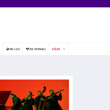
I
NE LOJI
NE YAPMALI
DIĞER