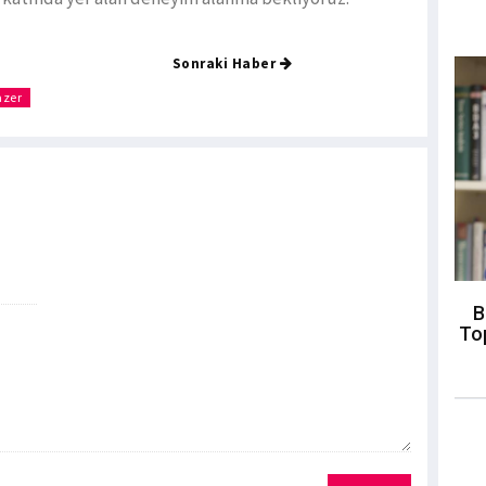
Sonraki Haber
azer
B
To