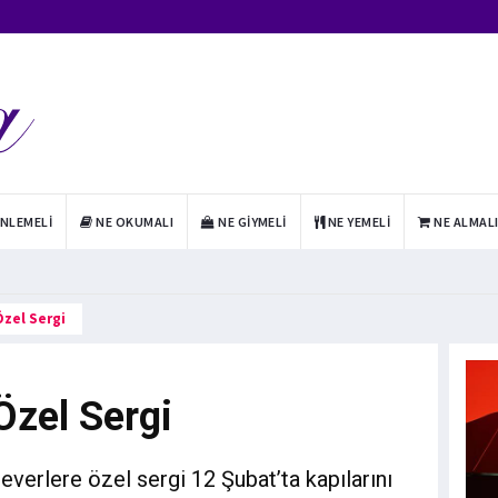
INLEMELI
NE OKUMALI
NE GIYMELI
NE YEMELI
NE ALMAL
zel Sergi
Özel Sergi
verlere özel sergi 12 Şubat’ta kapılarını