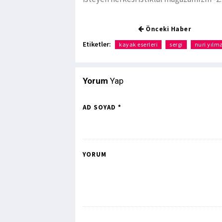
Önceki Haber
Etiketler:
kayak eserleri
sergi
nuri yılm
Yorum
Yap
AD SOYAD *
YORUM