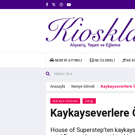
NEREYE GITMELI
NE İZLEMELI
NE D
Anasayfa
Nereye Gitmeli
Kaykayseverlere Ö
Nereye Gitmeli
Sergi
Kaykayseverlere 
House of Superstep’ten kaykayse