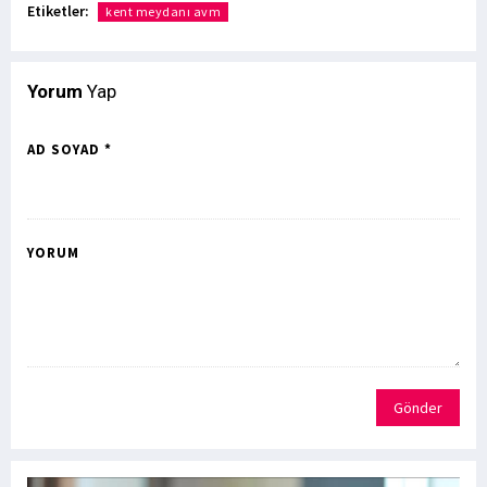
Etiketler:
kent meydanı avm
Yorum
Yap
AD SOYAD *
YORUM
Gönder