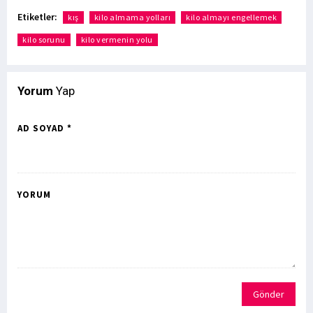
Etiketler:
kış
kilo almama yolları
kilo almayı engellemek
kilo sorunu
kilo vermenin yolu
Yorum
Yap
AD SOYAD *
YORUM
Gönder