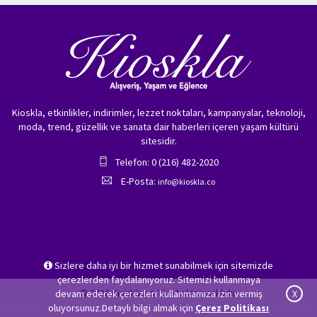
Kioskla, etkinlikler, indirimler, lezzet noktaları, kampanyalar, teknoloji,
moda, trend, güzellik ve sanata dair haberleri içeren yaşam kültürü
sitesidir.
Telefon: 0 (216) 482-2020
E-Posta:
info@kioskla.co
Sizlere daha iyi bir hizmet sunabilmek için sitemizde
çerezlerden faydalanıyoruz. Sitemizi kullanmaya
© 2026 Kioskla.co Tüm hakları saklıdır.
devam ederek çerezleri kullanmamıza izin vermiş
X
oluyorsunuz.Detaylı bilgi almak için
Çerez Politikası