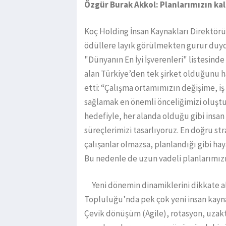
Özgür Burak Akkol: Planlarımızın ka
Koç Holding İnsan Kaynakları Direktörü
ödüllere layık görülmekten gurur duydu
"Dünyanın En İyi İşverenleri" listesinde i
alan Türkiye’den tek şirket olduğunu h
etti: “Çalışma ortamımızın değişime, iş 
sağlamak en önemli önceliğimizi oluş
hedefiyle, her alanda olduğu gibi insan
süreçlerimizi tasarlıyoruz. En doğru stra
çalışanlar olmazsa, planlandığı gibi h
Bu nedenle de uzun vadeli planlarımız
Yeni dönemin dinamiklerini dikkate al
Topluluğu’nda pek çok yeni insan kayn
Çevik dönüşüm (Agile), rotasyon, uzak