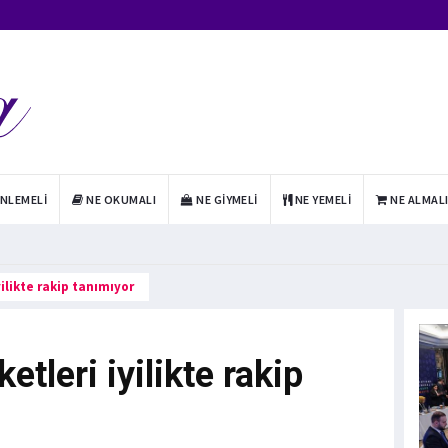
INLEMELI
NE OKUMALI
NE GIYMELI
NE YEMELI
NE ALMAL
yilikte rakip tanımıyor
etleri iyilikte rakip