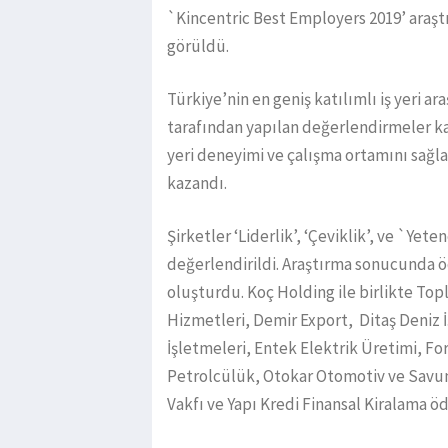
`Kincentric Best Employers 2019’ araştır
görüldü.
Türkiye’nin en geniş katılımlı iş yeri ar
tarafından yapılan değerlendirmeler kap
yeri deneyimi ve çalışma ortamını sağlay
kazandı.
Şirketler ‘Liderlik’, ‘Çeviklik’, ve `Ye
değerlendirildi. Araştırma sonucunda öd
oluşturdu. Koç Holding ile birlikte Top
Hizmetleri, Demir Export, Ditaş Deniz İ
İşletmeleri, Entek Elektrik Üretimi, F
Petrolcülük, Otokar Otomotiv ve Savu
Vakfı ve Yapı Kredi Finansal Kiralama ö