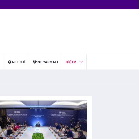
I
NE LOJI
NE YAPMALI
DIĞER