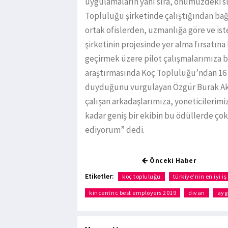
uygulamaların yanı sıra, önümüzdeki s
Topluluğu şirketinde çalıştığından bağı
ortak ofislerden, uzmanlığa göre ve ist
şirketinin projesinde yer alma fırsatın
geçirmek üzere pilot çalışmalarımıza 
araştırmasında Koç Topluluğu’ndan 16
duyduğunu vurgulayan Özgür Burak Akk
çalışan arkadaşlarımıza, yöneticilerim
kadar geniş bir ekibin bu ödüllerde çok
ediyorum” dedi.
Önceki Haber
Etiketler:
koç topluluğu
türkiye’nin en iyi iş
kincentric best employers 2019
divan
ayg