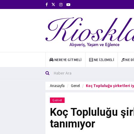
NEREYE GITMELI
NE İZLEMELI
NE D
Anasayfa
Genel
Koç Topluluğu şirketleri i
Genel
Koç Topluluğu şirk
tanımıyor