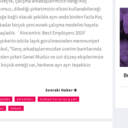
üreçte, çalışma arkadaşlarımızın hangi Koç
msız, dilediği şirketimizin ofisini kullanabileceği
eğe bağlı olacak şekilde aynı anda birden fazla Koç
a kadar birçok yeni esnek çalışma modelini hayata
başladık. `Kincentric Best Employers 2019`
 şirketin ödüle layık görülmesinden memnuniyet
ol, “Genç arkadaşlarımızdan üretim bantlarında
izden şirket Genel Müdür ve üst düzey ekiplerimize
 büyük emeği var, herkese ayrı ayrı teşekkür
B
Sonraki Haber
 yerleri
kincentric
türkiye’nin en iyi iş yeri
az
bilkom