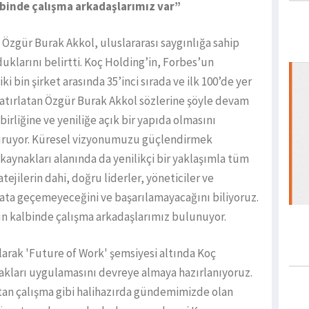
lbinde çalışma arkadaşlarımız var”
 Özgür Burak Akkol, uluslararası saygınlığa sahip
klarını belirtti. Koç Holding’in, Forbes’un
ki bin şirket arasında 35’inci sırada ve ilk 100’de yer
atırlatan Özgür Burak Akkol sözlerine şöyle devam
birliğine ve yeniliğe açık bir yapıda olmasını
turuyor. Küresel vizyonumuzu güçlendirmek
 kaynakları alanında da yenilikçi bir yaklaşımla tüm
tejilerin dahi, doğru liderler, yöneticiler ve
ayata geçemeyeceğini ve başarılamayacağını biliyoruz.
ın kalbinde çalışma arkadaşlarımız bulunuyor.
arak 'Future of Work' şemsiyesi altında Koç
akları uygulamasını devreye almaya hazırlanıyoruz.
tan çalışma gibi halihazırda gündemimizde olan