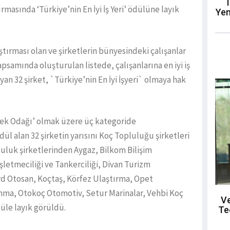
T
masında ‘Türkiye’nin En İyi İş Yeri’ ödülüne layık
Yen
aştırması olan ve şirketlerin bünyesindeki çalışanlar
samında oluşturulan listede, çalışanlarına en iyi iş
an 32 şirket, `Türkiye’nin En İyi İşyeri` olmaya hak
tenek Odağı’ olmak üzere üç kategoride
ül alan 32 şirketin yarısını Koç Topluluğu şirketleri
luluk şirketlerinden Aygaz, Bilkom Bilişim
şletmeciliği ve Tankerciliği, Divan Turizm
ord Otosan, Koçtaş, Körfez Ulaştırma, Opet
nma, Otokoç Otomotiv, Setur Marinalar, Vehbi Koç
Ve
düle layık görüldü.
Te