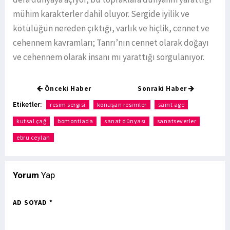
mühim karakterler dahil oluyor. Sergide iyilik ve
kötülüğün nereden çıktığı, varlık ve hiçlik, cennet ve
cehennem kavramları; Tanrı’nın cennet olarak doğayı
ve cehennem olarak insanı mı yarattığı sorgulanıyor.
Önceki Haber
Sonraki Haber
Etiketler:
resim sergisi
konuşan resimler
saint age
kutsal çağ
bomontiada
sanat dünyası
sanatseverler
ebru ceylan
Yorum
Yap
AD SOYAD *