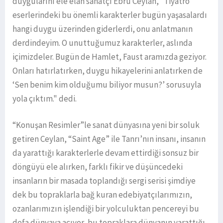
duygularını ele elan sanatçı Ebru Ceylan, “Tiyatro
eserlerindeki bu önemli karakterler bugün yaşasalardı
hangi duygu üzerinden giderlerdi, onu anlatmanın
derdindeyim. O unuttuğumuz karakterler, aslında
içimizdeler. Bugün de Hamlet, Faust aramızda geziyor.
Onları hatırlatırken, duygu hikayelerini anlatırken de
‘Sen benim kim olduğumu biliyor musun?’ sorusuyla
yola çıktım." dedi.
“Konuşan Resimler”le sanat dünyasına yeni bir soluk
getiren Ceylan, “Saint Age” ile Tanrı’nın insanı, insanın
da yarattığı karakterlerle devam ettirdiği sonsuz bir
döngüyü ele alırken, farklı fikir ve düşüncedeki
insanların bir masada toplandığı sergi serisi şimdiye
dek bu topraklarla bağ kuran edebiyatçılarımızın,
ozanlarımızın işlendiği bir yolculuktan pencereyi bu
defa dünyaya açıyor, bu topraklara dünyanın yarattığı