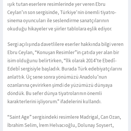
ışık tutan eserlere resimlerinde yer veren Ebru
Ceylan’ın son sergisinde, Türkiye'nin önemli tiyatro-
sinema oyuncuları ile seslendirme sanatçılarının
okuduğu hikayeler ve şiirler tablolara eşlik ediyor.
Sergi açılışında davetlilere eserler hakkında bilgi veren
Ebru Ceylan, “Konuşan Resimler”in çatıda yer alan bir
isim olduğunu belirtirken, “İlk olarak 2014’te Ebedî-
Edebî sergisiyle başladık. Burada Türk edebiyatçılarını
anlattık. Üç sene sonra yönümüzü Anadolu’nun
ozanlarına çevirirken şimdi de yüzümüzü dünyaya
döndük. Bu sefer dünya tiyatrolarının önemli
karakterlerini işliyorum.” ifadelerini kullandı.
“Saint Age” sergisindeki resimlere Madrigal, Can Ozan,
İbrahim Selim, İrem Helvacıoğlu, Dolunay Soysert,