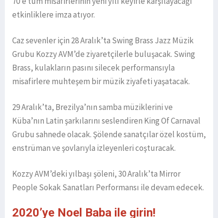
70’e tüm misafirlerinin yeni yılı keyifle karşılayacağı
etkinliklere imza atıyor.
Caz sevenler için 28 Aralık’ta Swing Brass Jazz Müzik
Grubu Kozzy AVM’de ziyaretçilerle buluşacak. Swing
Brass, kulakların pasını silecek performansıyla
misafirlere muhteşem bir müzik ziyafeti yaşatacak.
29 Aralık’ta, Brezilya’nın samba müziklerini ve
Küba’nın Latin şarkılarını seslendiren King Of Carnaval
Grubu sahnede olacak. Şölende sanatçılar özel kostüm,
enstrüman ve şovlarıyla izleyenleri coşturacak.
Kozzy AVM’deki yılbaşı şöleni, 30 Aralık’ta Mirror
People Sokak Sanatları Performansı ile devam edecek.
2020’ye Noel Baba ile girin!