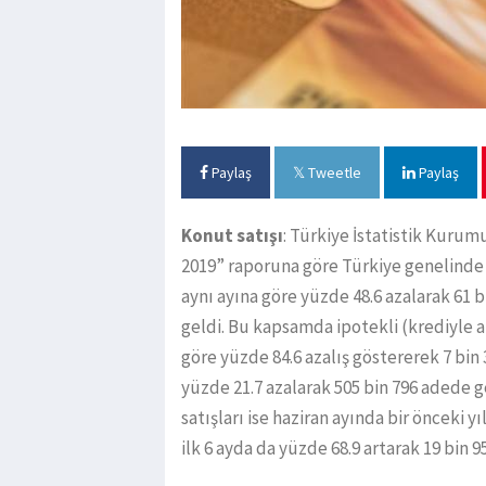
Paylaş
Tweetle
Paylaş
Konut satışı
: Türkiye İstatistik Kurum
2019” raporuna göre Türkiye genelinde k
aynı ayına göre yüzde 48.6 azalarak 61 
geldi. Bu kapsamda ipotekli (krediyle alı
göre yüzde 84.6 azalış göstererek 7 bin 
yüzde 21.7 azalarak 505 bin 796 adede g
satışları ise haziran ayında bir önceki y
ilk 6 ayda da yüzde 68.9 artarak 19 bin 9