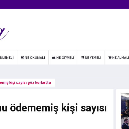
INLEMELI
NE OKUMALI
NE GIYMELI
NE YEMELI
NE ALMAL
miş kişi sayısı göz korkuttu
nu ödememiş kişi sayısı