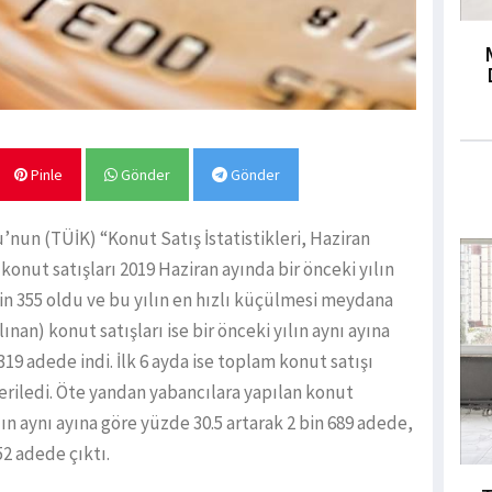
Pinle
Gönder
Gönder
u’nun (TÜİK) “Konut Satış İstatistikleri, Haziran
onut satışları 2019 Haziran ayında bir önceki yılın
bin 355 oldu ve bu yılın en hızlı küçülmesi meydana
nan) konut satışları ise bir önceki yılın aynı ayına
319 adede indi. İlk 6 ayda ise toplam konut satışı
eriledi. Öte yandan yabancılara yapılan konut
ılın aynı ayına göre yüzde 30.5 artarak 2 bin 689 adede,
52 adede çıktı.