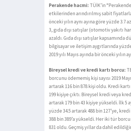
Perakende hacmi:
TÜİK’in “Perakende 
etkilerinden arındırılmış sabit fiyatlar
önceki yılın aynı ayına göre yüzde 3.7 a
3, gıda dışı satışlar (otomotiv yakıtı ha
azaldı. Gıda dışı satışlar kapsamında d
bilgisayar ve iletişim aygıtlarında yüzd
2019 yılı Mayıs ayında bir önceki yılın a
Bireysel kredi ve kredi kartı borcu:
TB
borcunu ödememiş kişi sayısı 2019 Mayıs
artarak 116 bin 878 kişi oldu. Kredi kar
199 kişiye çıktı. Bireysel kredi veya kr
artarak 179 bin 43 kişiye yükseldi. İlk 
yüzde 34.5 artarak 488 bin 127’ye, kred
388 bin 389’a yükseldi. Her iki tür borc
831 oldu. Geçmiş yıllar da dahil edildiğ