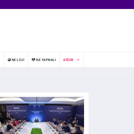
I
NE LOJI
NE YAPMALI
DIĞER