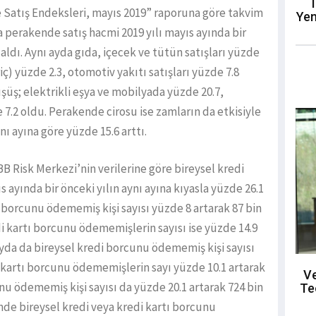
T
Satış Endeksleri, mayıs 2019” raporuna göre takvim
Yen
la perakende satış hacmi 2019 yılı mayıs ayında bir
zaldı. Aynı ayda gıda, içecek ve tütün satışları yüzde
riç) yüzde 2.3, otomotiv yakıtı satışları yüzde 7.8
üşüş; elektrikli eşya ve mobilyada yüzde 20.7,
e 7.2 oldu. Perakende cirosu ise zamların da etkisiyle
ynı ayına göre yüzde 15.6 arttı.
B Risk Merkezi’nin verilerine göre bireysel kredi
 ayında bir önceki yılın aynı ayına kıyasla yüzde 26.1
tı borcunu ödememiş kişi sayısı yüzde 8 artarak 87 bin
edi kartı borcunu ödememişlerin sayısı ise yüzde 14.9
5 ayda da bireysel kredi borcunu ödememiş kişi sayısı
i kartı borcunu ödememişlerin sayı yüzde 10.1 artarak
Ve
unu ödememiş kişi sayısı da yüzde 20.1 artarak 724 bin
Te
inde bireysel kredi veya kredi kartı borcunu