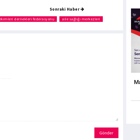
Sonraki Haber
ekimleri dernekleri federasyonu
aile sağlığı merkezleri
Ma
Gönder