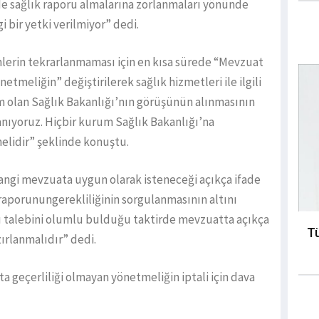
de sağlık raporu almalarına zorlanmaları yönünde
 bir yetki verilmiyor” dedi.
emlerin tekrarlanmaması için en kısa sürede “Mevzuat
tmeliğin” değiştirilerek sağlık hizmetleri ile ilgili
 olan Sağlık Bakanlığı’nın görüşünün alınmasının
anıyoruz. Hiçbir kurum Sağlık Bakanlığı’na
lidir” şeklinde konuştu.
angi mevzuata uygun olarak isteneceği açıkça ifade
 raporunungerekliliğinin sorgulanmasının altını
ru talebini olumlu bulduğu taktirde mevzuatta açıkça
Tü
zırlanmalıdır” dedi.
geçerliliği olmayan yönetmeliğin iptali için dava