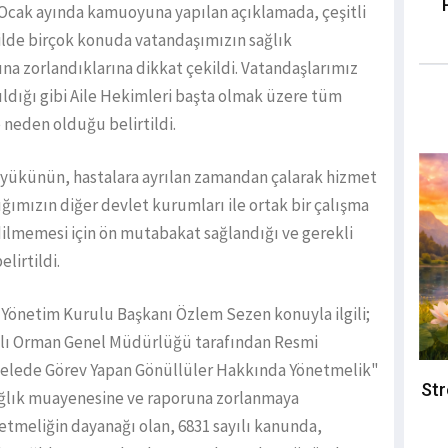
 Ocak ayında kamuoyuna yapılan açıklamada, çeşitli
ilde birçok konuda vatandaşımızın sağlık
a zorlandıklarına dikkat çekildi. Vatandaşlarımız
ıldığı gibi Aile Hekimleri başta olmak üzere tüm
 neden olduğu belirtildi.
 yükünün, hastalara ayrılan zamandan çalarak hizmet
ğımızın diğer devlet kurumları ile ortak bir çalışma
dilmemesi için ön mutabakat sağlandığı ve gerekli
lirtildi.
 Yönetim Kurulu Başkanı Özlem Sezen konuyla ilgili;
ğlı Orman Genel Müdürlüğü tarafından Resmi
elede Görev Yapan Gönüllüler Hakkında Yönetmelik"
Str
ağlık muayenesine ve raporuna zorlanmaya
etmeliğin dayanağı olan, 6831 sayılı kanunda,