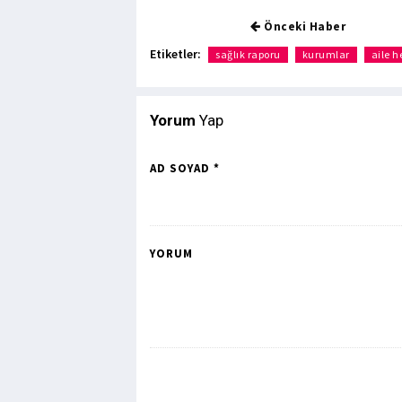
Önceki Haber
Etiketler:
sağlık raporu
kurumlar
aile h
Yorum
Yap
AD SOYAD *
YORUM