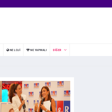
I
NE LOJI
NE YAPMALI
DIĞER