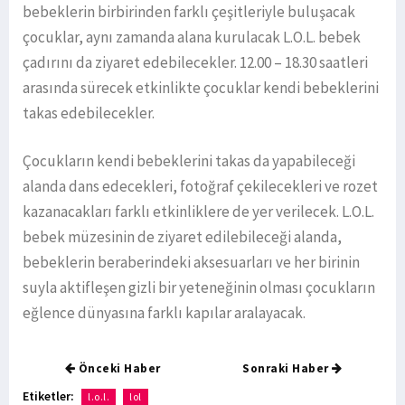
bebeklerin birbirinden farklı çeşitleriyle buluşacak
çocuklar, aynı zamanda alana kurulacak L.O.L. bebek
çadırını da ziyaret edebilecekler. 12.00 – 18.30 saatleri
arasında sürecek etkinlikte çocuklar kendi bebeklerini
takas edebilecekler.
Çocukların kendi bebeklerini takas da yapabileceği
alanda dans edecekleri, fotoğraf çekilecekleri ve rozet
kazanacakları farklı etkinliklere de yer verilecek. L.O.L.
bebek müzesinin de ziyaret edilebileceği alanda,
bebeklerin beraberindeki aksesuarları ve her birinin
suyla aktifleşen gizli bir yeteneğinin olması çocukların
eğlence dünyasına farklı kapılar aralayacak.
Önceki Haber
Sonraki Haber
Etiketler:
l.o.l.
lol