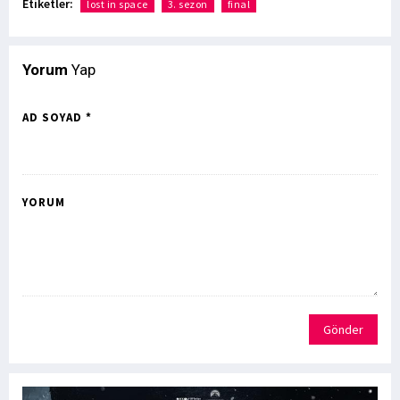
Etiketler:
lost in space
3. sezon
final
Yorum
Yap
AD SOYAD *
YORUM
Gönder