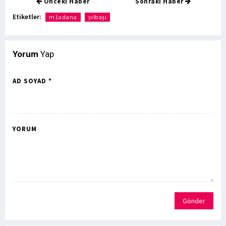
Önceki Haber
Sonraki Haber
Etiketler:
m1adana
yılbaşı
Yorum
Yap
AD SOYAD *
YORUM
Gönder