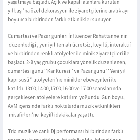
yaşatmaya başladı. Açık ve kapalı alanlara kurulan
yılbaşı’na özel dekorasyon ile ziyaretçilerine aralık ayı
boyunca birbirinden farklı etkinlikler sunuyor.
Cumartesi ve Pazar günleri İnfluencer Rahattanne’nin
düzenlediği , yeni yıl temalı ücretsiz, keyifli, interaktif
ve birbirinden renkli atölyeler ile minik ziyaretçileri ile
başladı. 2-8 yaş grubu çocuklara yönelik düzenlenen,
cumartesi günü ‘’Kar Küresi’’ ve Pazar günü ‘’ Yeni yıl
kapı süsü’’ atölyeleri’ne minikler ebeveynleri ile
katıldı. 13:00,14:00,15:00,16:00 ve 17:00 seanslarında
gerçekleşen atölyelere katılım yoğundu. Gün boyu,
AVM içerisinde farklı noktalarda müzik etkinlikleri
misafirleri’ne keyifli dakikalar yaşattı.
Trio müzik ve canlı Dj performansı birbirinden farklı
parçalar ile misafirlerin ilgi odağı oldu. Adanalıların