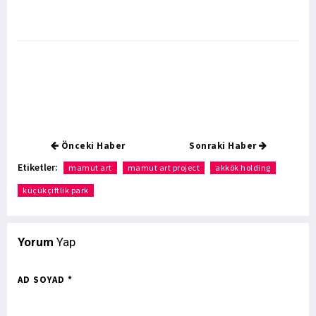
Önceki Haber
Sonraki Haber
Etiketler:
mamut art
mamut art project
akkök holding
küçükçiftlik park
Yorum
Yap
AD SOYAD *