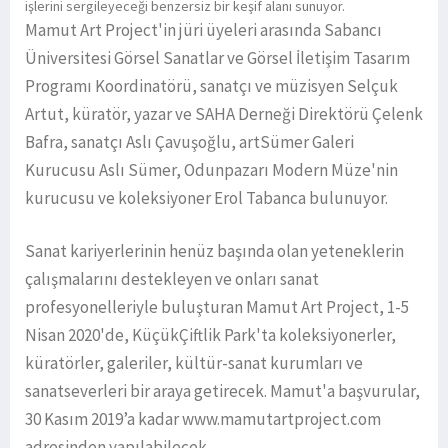
işlerini sergileyeceği benzersiz bir keşif alanı sunuyor.
Mamut Art Project'in jüri üyeleri arasında Sabancı
Üniversitesi Görsel Sanatlar ve Görsel İletişim Tasarım
Programı Koordinatörü, sanatçı ve müzisyen Selçuk
Artut, küratör, yazar ve SAHA Derneği Direktörü Çelenk
Bafra, sanatçı Aslı Çavuşoğlu, artSümer Galeri
Kurucusu Aslı Sümer, Odunpazarı Modern Müze'nin
kurucusu ve koleksiyoner Erol Tabanca bulunuyor.
Sanat kariyerlerinin henüz başında olan yeteneklerin
çalışmalarını destekleyen ve onları sanat
profesyonelleriyle buluşturan Mamut Art Project, 1-5
Nisan 2020'de, KüçükÇiftlik Park'ta koleksiyonerler,
küratörler, galeriler, kültür-sanat kurumları ve
sanatseverleri bir araya getirecek. Mamut'a başvurular,
30 Kasım 2019’a kadar www.mamutartproject.com
adresinden yapılabilecek.