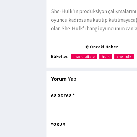
She-Hulk'ın prodüksiyon çalışmalarının
oyuncu kadrosuna katılıp katılmayacağı
olan She-Hulk'ı hangi oyuncunun canla
Önceki Haber
Etiketler:
mark ruffalo
hulk
she hulk
Yorum
Yap
AD SOYAD *
YORUM