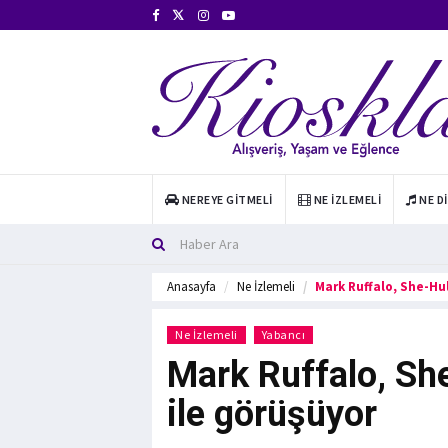
NEREYE GITMELI
NE İZLEMELI
NE D
Anasayfa
Ne İzlemeli
Mark Ruffalo, She-Hul
Ne İzlemeli
Yabancı
Mark Ruffalo, She
ile görüşüyor