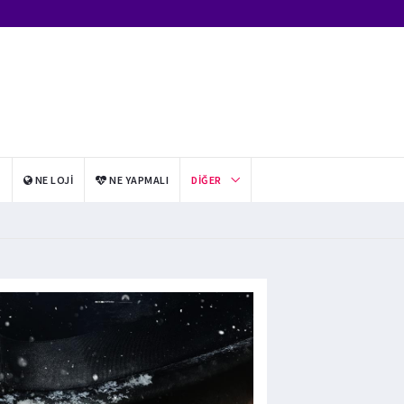
I
NE LOJI
NE YAPMALI
DIĞER