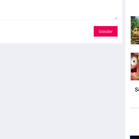
Gönder
S