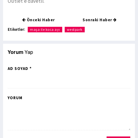
Outlet’e davetli.
Önceki Haber
Sonraki Haber
Etiketler:
maşa ile koca ayı
westpark
Yorum
Yap
AD SOYAD *
YORUM