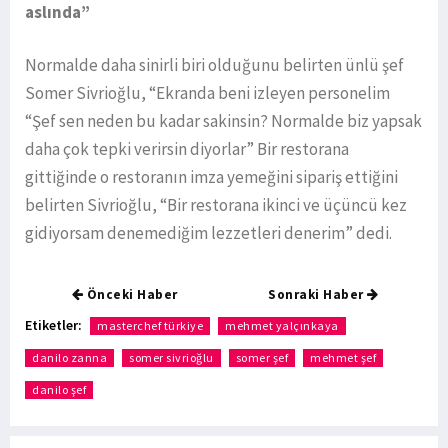
aslında”
Normalde daha sinirli biri olduğunu belirten ünlü şef
Somer Sivrioğlu, “Ekranda beni izleyen personelim
“Şef sen neden bu kadar sakinsin? Normalde biz yapsak
daha çok tepki verirsin diyorlar” Bir restorana
gittiğinde o restoranın imza yemeğini sipariş ettiğini
belirten Sivrioğlu, “Bir restorana ikinci ve üçüncü kez
gidiyorsam denemediğim lezzetleri denerim” dedi.
Önceki Haber
Sonraki Haber
Etiketler:
masterchef türkiye
mehmet yalçınkaya
danilo zanna
somer sivrioğlu
somer şef
mehmet şef
danilo şef