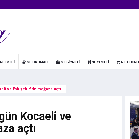
INLEMELI
NE OKUMALI
NE GIYMELI
NE YEMELI
NE ALMAL
eli ve Eskişehir'de mağaza açtı
gün Kocaeli ve
za açtı