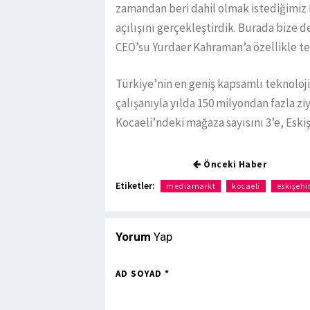
zamandan beri dahil olmak istediğimiz
açılışını gerçekleştirdik. Burada bize
CEO’su Yurdaer Kahraman’a özellikle t
Türkiye’nin en geniş kapsamlı teknoloj
çalışanıyla yılda 150 milyondan fazla zi
Kocaeli’ndeki mağaza sayısını 3’e, Eskiş
Önceki Haber
Etiketler:
mediamarkt
kocaeli
eskişehi
Yorum
Yap
AD SOYAD *