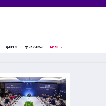
I
NE LOJI
NE YAPMALI
DIĞER