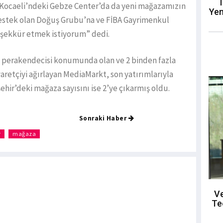
T
 Kocaeli’ndeki Gebze Center’da da yeni mağazamızın
Yen
 destek olan Doğuş Grubu’na ve FİBA Gayrimenkul
eşekkür etmek istiyorum” dedi.
i perakendecisi konumunda olan ve 2 binden fazla
yaretçiyi ağırlayan MediaMarkt, son yatırımlarıyla
ehir’deki mağaza sayısını ise 2’ye çıkarmış oldu.
Sonraki Haber
r
mağaza
Ve
Te