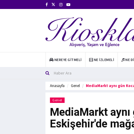
NEREYE GITMELI
NE İZLEMELI
NE D
Anasayfa
Genel
MediaMarkt aynı gün Koca
Genel
MediaMarkt aynı 
Eskişehir'de mağa