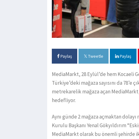
Paylaş
Tweetle
Paylaş
MediaMarkt, 28 Eylül’de hem Kocaeli G
Türkiye’deki mağaza sayısını da 78’e çık
metrekarelik mağaza açan MediaMarkt, 
hedefliyor.
Aynı günde 2 mağaza açmaktan dolayı m
Kurulu Başkanı Yenal Gökyıldırım “Eskiş
MediaMarkt olarak bu önemli şehirde i