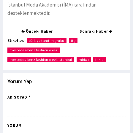
İstanbul Moda Akademisi (İMA) tarafından
desteklenmektedir.
Önceki Haber
Sonraki Haber
Etiketler:
türkiye tanıtım grubu
ttg
mercedes-benz fashion week
mercedes-benz fashion week ıstanbul
mbfwı
ihkib
Yorum
Yap
AD SOYAD *
YORUM