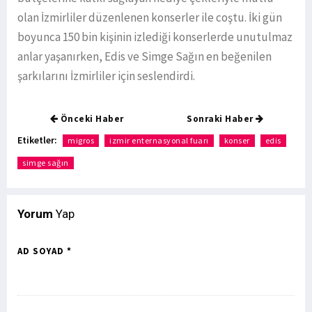
olan İzmirliler düzenlenen konserler ile coştu. İki gün
boyunca 150 bin kişinin izlediği konserlerde unutulmaz
anlar yaşanırken, Edis ve Simge Sağın en beğenilen
şarkılarını İzmirliler için seslendirdi.
Önceki Haber
Sonraki Haber
Etiketler:
migros
izmir enternasyonal fuarı
konser
edis
simge sağın
Yorum
Yap
AD SOYAD *