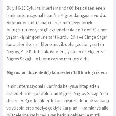
Bu yıl 6-15 Eylül tarihleri arasında 88. kez düzenlenen
İzmir Enternasyonal Fuarı’na Migros damgasını vurdu.
Birbirinden ünlü sanatçıları İzmirli sevenleriyle
buluştururken yaptığı aktiviteler ile de 7’den 70’e her
yaştan kişinin gönlüne taht kurdu. Edis ve Simge Sağın
konserleri ile İzmirliler’e müzik dolu geceler yaşatan
Migros, Aile Kulübü aktiviteleri, İyi Gelecek Elçileri ve
Migros Sokağı ile fuarın cazibe merkezi oldu.
Migros’un düzenlediği konserleri 150 bin kişi izledi
İzmir Enternasyonal Fuarı’nda her yaşa hitap eden
aktiviteleri ile göz dolduran Migros, Migros Sokağı’nda
düzenlediği etkinliklerde fuar ziyaretçilerini ikramlarla
ve yüzbinlerce hediye çekiyle karşıladı. İkramlar ve aile
bütçelerine katkı sağlayan hediye çekleriyle mutlu