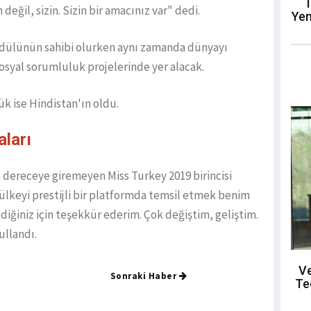
T
değil, sizin. Sizin bir amacınız var" dedi.
Yen
 ödülünün sahibi olurken aynı zamanda dünyayı
syal sorumluluk projelerinde yer alacak.
ük ise Hindistan'ın oldu.
ları
 dereceye giremeyen Miss Turkey 2019 birincisi
ülkeyi prestijli bir platformda temsil etmek benim
diğiniz için teşekkür ederim. Çok değiştim, geliştim.
ullandı.
Ve
Sonraki Haber
Te