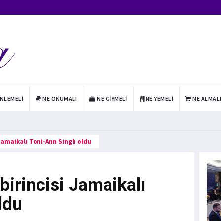
INLEMELI
NE OKUMALI
NE GIYMELI
NE YEMELI
NE ALMAL
 Jamaikalı Toni-Ann Singh oldu
irincisi Jamaikalı
ldu