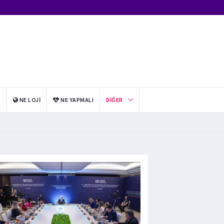
I
NE LOJI
NE YAPMALI
DIĞER