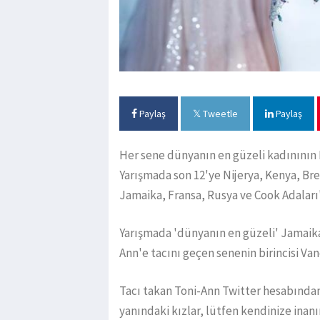
Paylaş
Tweetle
Paylaş
Her sene dünyanın en güzeli kadınının 
Yarışmada son 12'ye Nijerya, Kenya, Bre
Jamaika, Fransa, Rusya ve Cook Adaları'
​Yarışmada 'dünyanın en güzeli' Jamaika
Ann'e tacını geçen senenin birincisi Va
​Tacı takan Toni-Ann Twitter hesabında
yanındaki kızlar, lütfen kendinize inanı