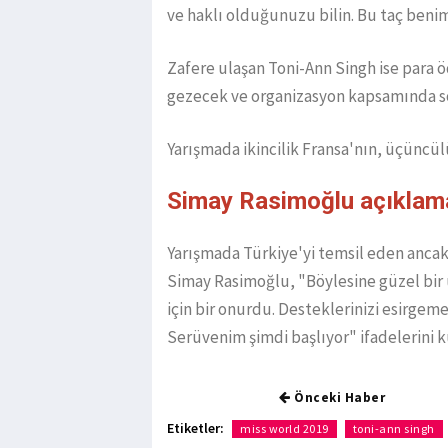
ve haklı olduğunuzu bilin. Bu taç benim 
​Zafere ulaşan Toni-Ann Singh ise para
gezecek ve organizasyon kapsamında so
Yarışmada ikincilik Fransa'nın, üçüncül
Simay Rasimoğlu açıklama
Yarışmada Türkiye'yi temsil
eden ancak
Simay Rasimoğlu, "Böylesine güzel bir 
için bir onurdu. Desteklerinizi esirgeme
Serüvenim şimdi başlıyor" ifadelerini k
Önceki Haber
Etiketler:
miss world 2019
toni-ann singh