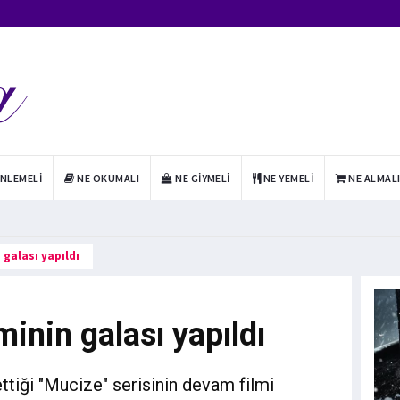
INLEMELI
NE OKUMALI
NE GIYMELI
NE YEMELI
NE ALMAL
 galası yapıldı
minin galası yapıldı
tiği "Mucize" serisinin devam filmi