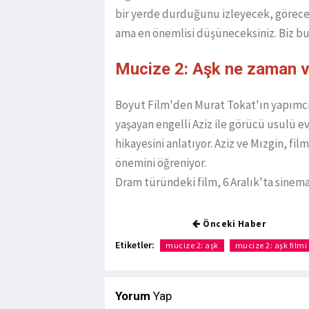
bir yerde durduğunu izleyecek, görecek
ama en önemlisi düşüneceksiniz. Biz b
Mucize 2: Aşk ne zaman v
Boyut Film'den Murat Tokat'ın yapımcı
yaşayan engelli Aziz ile görücü usulü 
hikayesini anlatıyor. Aziz ve Mızgin, f
önemini öğreniyor.
Dram türündeki film, 6 Aralık'ta sinem
Önceki Haber
Etiketler:
mucize 2: aşk
mucize 2: aşk filmi
Yorum
Yap