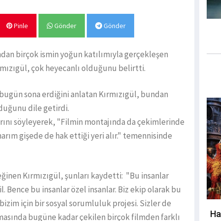
Pinle
Gönder
Gönder
dan birçok ismin yoğun katılımıyla gerçekleşen
mızıgül, çok heyecanlı olduğunu belirtti.
 bugün sona erdiğini anlatan Kırmızıgül, bundan
duğunu dile getirdi.
klarını söyleyerek, "Filmin montajında da çekimlerinde
arım gişede de hak ettiği yeri alır." temennisinde
ğinen Kırmızıgül, şunları kaydetti: "Bu insanlar
l. Bence bu insanlar özel insanlar. Biz ekip olarak bu
bizim için bir sosyal sorumluluk projesi. Sizler de
Ha
masında bugüne kadar çekilen birçok filmden farklı