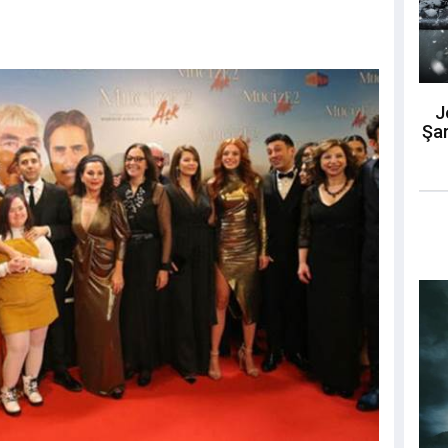
J
Şar