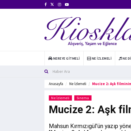
NEREYE GITMELI
NE İZLEMELI
NE D
Anasayfa
Ne İzlemeli
Mucize 2: Aşk filminin
Ne İzlemeli
Sinema
Mucize 2: Aşk fil
Mahsun Kırmızıgül'ün yazıp yönet