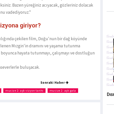
siniz. Bazen yüreğiniz acıyacak, gözleriniz dolacak
unu vadediyoruz."
izyona giriyor?
lığında çekilen film, Doğu'nun bir dağ köyünde
evlenen Mızgin'in dramını ve yaşama tutunma
ilm boyunca hayata tutunmayı, çalışmayı ve dostluğun
aseverlerle buluşacak.
Sonraki Haber
mucize 2: aşk vizyon tarihi
mucize 2: aşk gala
Dıs