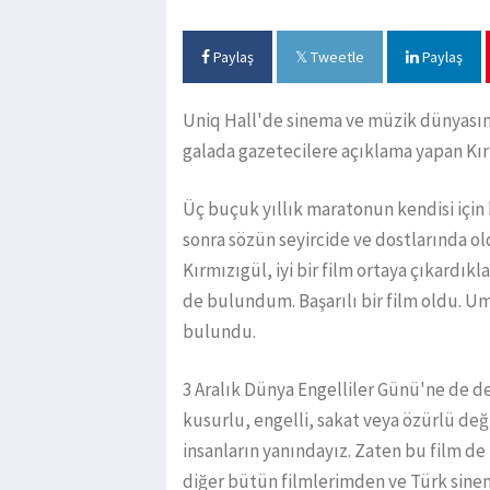
Paylaş
Tweetle
Paylaş
Uniq Hall'de sinema ve müzik dünyasın
galada gazetecilere açıklama yapan Kır
Üç buçuk yıllık maratonun kendisi için
sonra sözün seyircide ve dostlarında ol
Kırmızıgül, iyi bir film ortaya çıkardı
de bulundum. Başarılı bir film oldu. Um
bulundu.
3 Aralık Dünya Engelliler Günü'ne de de
kusurlu, engelli, sakat veya özürlü deği
insanların yanındayız. Zaten bu film de 
diğer bütün filmlerimden ve Türk sine