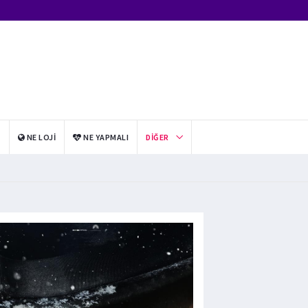
I
NE LOJI
NE YAPMALI
DIĞER