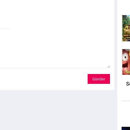
Gönder
S