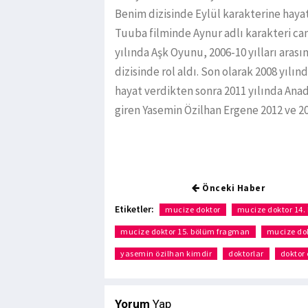
Benim dizisinde Eylül karakterine haya
Tuuba filminde Aynur adlı karakteri can
yılında Aşk Oyunu, 2006-10 yılları arası
dizisinde rol aldı. Son olarak 2008 yıl
hayat verdikten sonra 2011 yılında Anad
giren Yasemin Özilhan Ergene 2012 ve 20
Önceki Haber
Etiketler:
mucize doktor
mucize doktor 14.
mucize doktor 15. bölüm fragman
mucize dok
yasemin özilhan kimdir
doktorlar
doktor 
Yorum
Yap