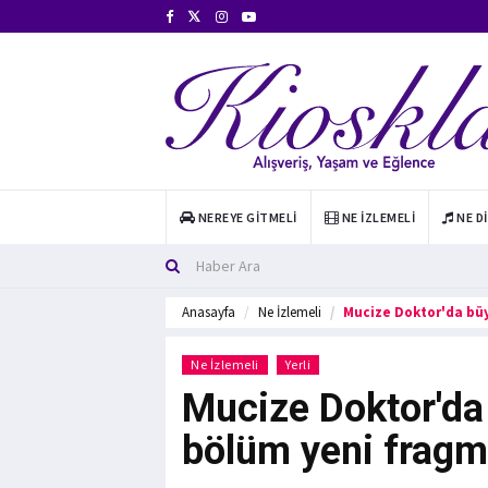
NEREYE GITMELI
NE İZLEMELI
NE D
Anasayfa
Ne İzlemeli
Mucize Doktor'da büy
Ne İzlemeli
Yerli
Mucize Doktor'da 
bölüm yeni fragm