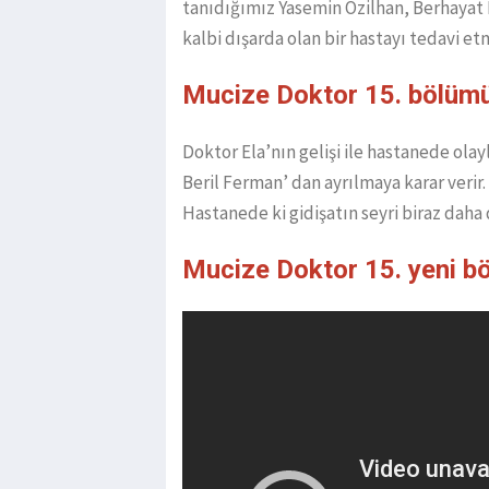
tanıdığımız Yasemin Özilhan, Berhayat H
kalbi dışarda olan bir hastayı tedavi et
Mucize Doktor 15. bölüm
Doktor Ela’nın gelişi ile hastanede olay
Beril Ferman’ dan ayrılmaya karar veri
Hastanede ki gidişatın seyri biraz daha 
Mucize Doktor 15. yeni 