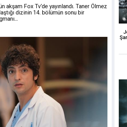
n akşam Fox Tv’de yayınlandı. Taner Ölmez
laştığı dizinin 14. bölümün sonu bir
gmanı...
J
Şar