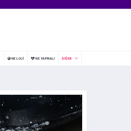
I
NE LOJI
NE YAPMALI
DIĞER