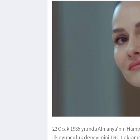
22 Ocak 1985 yılında Almanya'nın Ham
ilk oyunculuk deneyimini TRT 1 ekranı