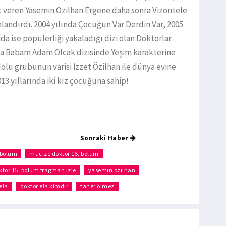
t veren Yasemin Özilhan Ergene daha sonra Vizontele
landırdı. 2004 yılında Çocuğun Var Derdin Var, 2005
nda ise popülerliği yakaladığı dizi olan Doktorlar
ında Babam Adam Olcak dizisinde Yeşim karakterine
olu grubunun varisi İzzet Özilhan ile dünya evine
13 yıllarında iki kız çocuğuna sahip!
Sonraki Haber
 bölüm
mucize doktor 15. bölüm
tor 15. bölüm fragman izle
yasemin özilhan
ela
doktor ela kimdir
taner ölmez