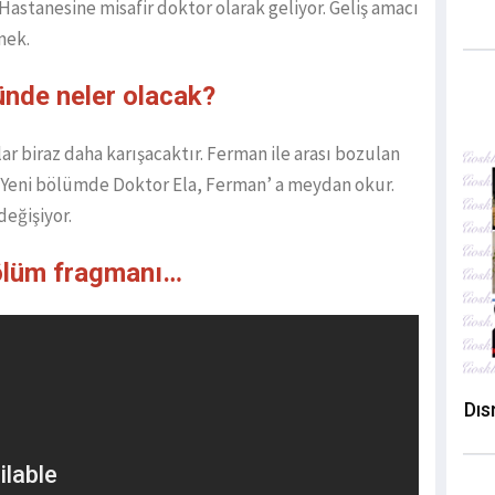
astanesine misafir doktor olarak geliyor. Geliş amacı
mek.
ünde neler olacak?
lar biraz daha karışacaktır. Ferman ile arası bozulan
r. Yeni bölümde Doktor Ela, Ferman’ a meydan okur.
değişiyor.
bölüm fragmanı…
Dıs