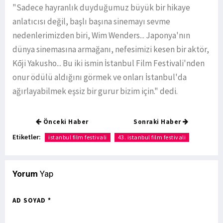
"Sadece hayranlık duyduğumuz büyük bir hikaye
anlatıcısı değil, başlı başına sinemayı sevme
nedenlerimizden biri, Wim Wenders... Japonya'nın
dünya sinemasına armağanı, nefesimizi kesen bir aktör,
Kōji Yakusho... Bu iki ismin İstanbul Film Festivali'nden
onur ödülü aldığını görmek ve onları İstanbul'da
ağırlayabilmek eşsiz bir gurur bizim için." dedi.
Önceki Haber
Sonraki Haber
Etiketler:
istanbul film festivali
43. istanbul film festivali
Yorum
Yap
AD SOYAD *