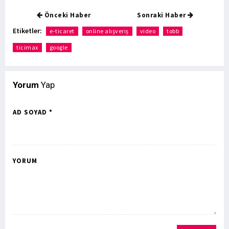
Önceki Haber
Sonraki Haber
Etiketler:
e-ticaret
online alışveriş
video
tobb
ticimax
google
Yorum
Yap
AD SOYAD *
YORUM