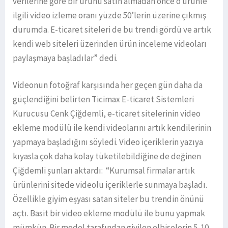
verilerine göre bir ürünü satın almadan önce o ürünle
ilgili video izleme oranı yüzde 50’lerin üzerine çıkmış
durumda. E-ticaret siteleri de bu trendi gördü ve artık
kendi web siteleri üzerinden ürün inceleme videoları
paylaşmaya başladılar” dedi.
Videonun fotoğraf karşısında her geçen gün daha da
güçlendiğini belirten Ticimax E-ticaret Sistemleri
Kurucusu Cenk Çiğdemli, e-ticaret sitelerinin video
ekleme modülü ile kendi videolarını artık kendilerinin
yapmaya başladığını söyledi. Video içeriklerin yazıya
kıyasla çok daha kolay tüketilebildiğine de değinen
Çiğdemli şunları aktardı: “Kurumsal firmalar artık
ürünlerini sitede videolu içeriklerle sunmaya başladı.
Özellikle giyim eşyası satan siteler bu trendin önünü
açtı. Basit bir video ekleme modülü ile bunu yapmak
mümkün. Bir model tarafından giyilen elbiselerin 5-10