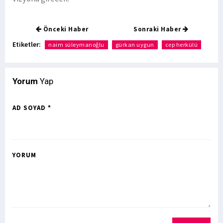
Önceki Haber
Sonraki Haber
Etiketler:
naim süleymanoğlu
gürkan uygun
cep herkülü
Yorum
Yap
AD SOYAD *
YORUM