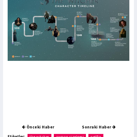
Önceki Haber
Sonraki Haber
Etiketler:
the witcher
zaman çizelgesi
netflix