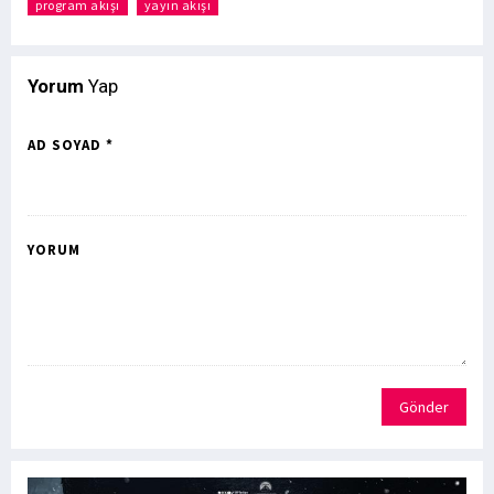
program akışı
yayın akışı
Yorum
Yap
AD SOYAD *
YORUM
Gönder