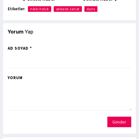
Etiketler:
nikki holck
akbank sanat
dans
Yorum
Yap
AD SOYAD *
YORUM
Gönder