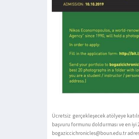
Ücretsiz gerçekleşecek atölyeye katılma
başvuru formunu doldurması ve en iyi 2
bogaziccichronicles@boun.edu.tr adresi