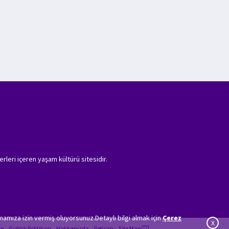
erleri içeren yaşam kültürü sitesidir.
amıza izin vermiş oluyorsunuz.Detaylı bilgi almak için
Çerez
X
ye
Gizlilik Politikası
Hakkımızda
İletişim
Site Map