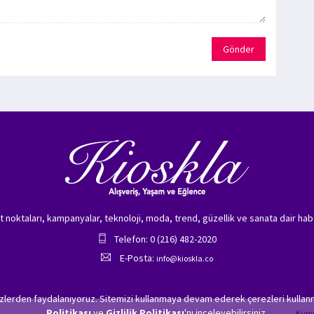
Gönder
zet noktaları, kampanyalar, teknoloji, moda, trend, güzellik ve sanata dair hab
Telefon: 0 (216) 482-2020
E-Posta:
info@kioskla.co
ezlerden faydalanıyoruz. Sitemizi kullanmaya devam ederek çerezleri kullanm
Politikası
ve
Gizlilik Politikası
'nı inceleyebilirsiniz.
Kün