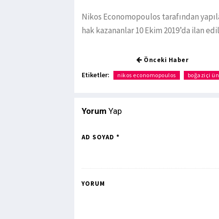
Nikos Economopoulos tarafından yapıl
hak kazananlar 10 Ekim 2019’da ilan edi
Önceki Haber
Etiketler:
nikos economopoulos
boğaziçi ün
Yorum
Yap
AD SOYAD *
YORUM