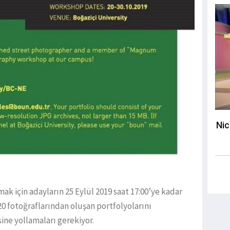
Nic
k için adayların 25 Eylül 2019 saat 17:00’ye kadar
0 fotoğraflarından oluşan portfolyolarını
ne yollamaları gerekiyor.