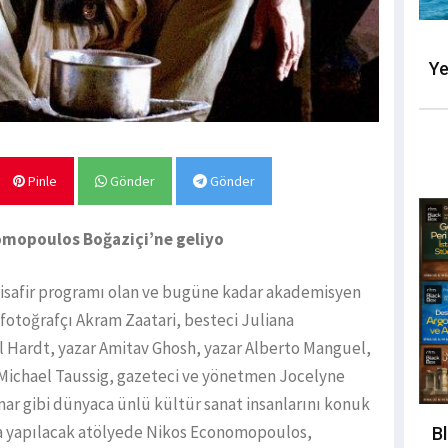
Ye
Pinle
Gönder
Gönder
omopoulos Boğaziçi’ne geliyo
 misafir programı olan ve bugüne kadar akademisyen
fotoğrafçı Akram Zaatari, besteci Juliana
 Hardt, yazar Amitav Ghosh, yazar Alberto Manguel,
g Michael Taussig, gazeteci ve yönetmen Jocelyne
mar gibi dünyaca ünlü kültür sanat insanlarını konuk
a yapılacak atölyede Nikos Economopoulos,
B