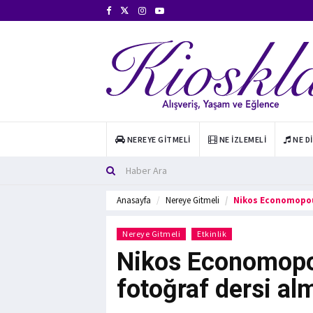
NEREYE GITMELI
NE İZLEMELI
NE D
Anasayfa
Nereye Gitmeli
Nikos Economopoul
Nereye Gitmeli
Etkinlik
Nikos Economopou
fotoğraf dersi al