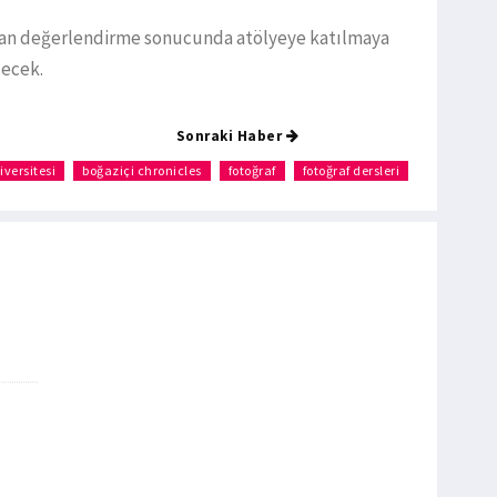
an değerlendirme sonucunda atölyeye katılmaya
lecek.
Sonraki Haber
iversitesi
boğaziçi chronicles
fotoğraf
fotoğraf dersleri