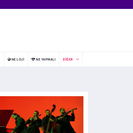
I
NE LOJI
NE YAPMALI
DIĞER