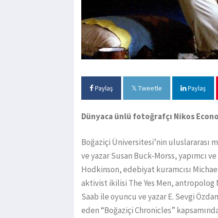
Paylaş
Tweetle
Paylaş
Dünyaca ünlü fotoğrafçı Nikos Econ
Boğaziçi Üniversitesi’nin uluslararası
ve yazar Susan Buck-Morss, yapımcı ve 
Hodkinson, edebiyat kuramcısı Michael
aktivist ikilisi The Yes Men, antropolo
Saab ile oyuncu ve yazar E. Sevgi Özda
eden “Boğaziçi Chronicles” kapsamınd