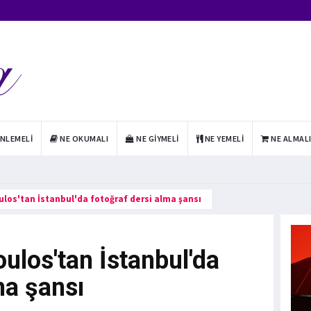
INLEMELI
NE OKUMALI
NE GIYMELI
NE YEMELI
NE ALMAL
os'tan İstanbul'da fotoğraf dersi alma şansı
los'tan İstanbul'da
ma şansı