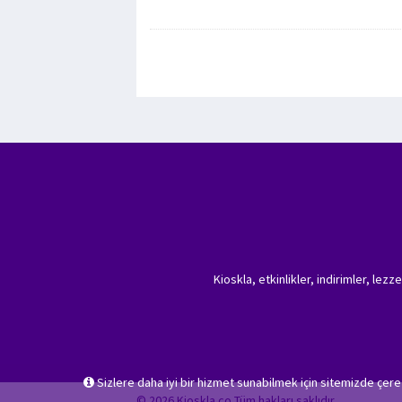
Kioskla, etkinlikler, indirimler, lez
Sizlere daha iyi bir hizmet sunabilmek için sitemizde çer
© 2026 Kioskla.co Tüm hakları saklıdır.