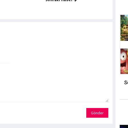
S
Gönder