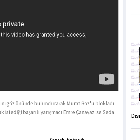
ini göz önünde bulundurarak Murat Boz'u blokladı.
k istediği başarılı yarışmacı Emre Çanayaz ise Seda
Dıs
Sonraki Haber