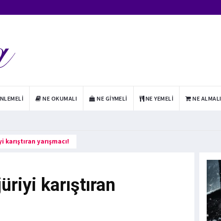
INLEMELI
NE OKUMALI
NE GIYMELI
NE YEMELI
NE ALMAL
yi karıştıran yarışmacı!
üriyi karıştıran