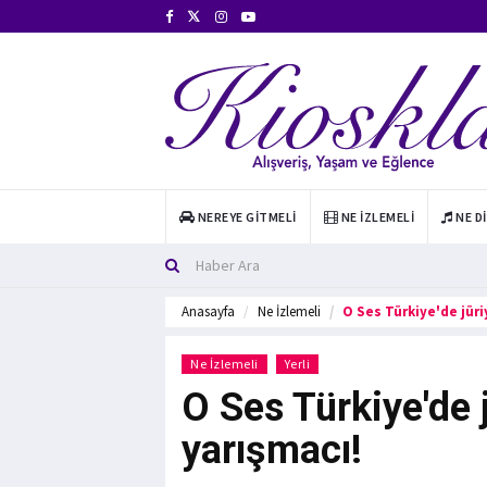
NEREYE GITMELI
NE İZLEMELI
NE D
Anasayfa
Ne İzlemeli
O Ses Türkiye'de jüri
Ne İzlemeli
Yerli
O Ses Türkiye'de j
yarışmacı!