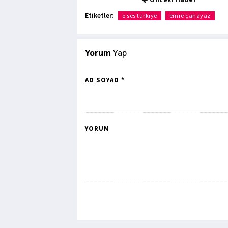
Etiketler:
o ses türkiye
emre çanayaz
Yorum
Yap
AD SOYAD *
YORUM