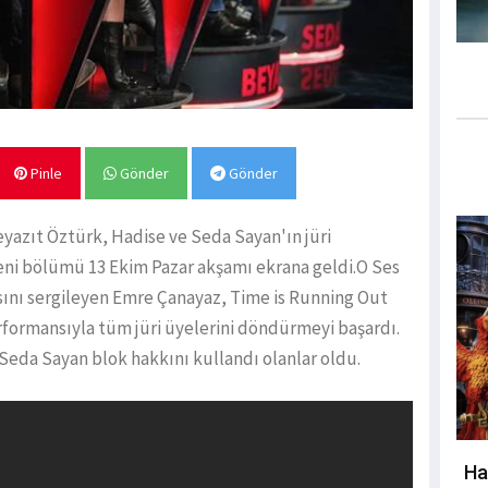
Pinle
Gönder
Gönder
eyazıt Öztürk, Hadise ve Seda Sayan'ın jüri
yeni bölümü 13 Ekim Pazar akşamı ekrana geldi.O Ses
ını sergileyen Emre Çanayaz, Time is Running Out
rformansıyla tüm jüri üyelerini döndürmeyi başardı.
eda Sayan blok hakkını kullandı olanlar oldu.
Ha