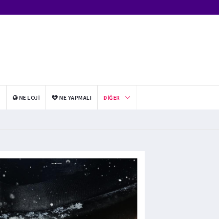
I
NE LOJI
NE YAPMALI
DIĞER