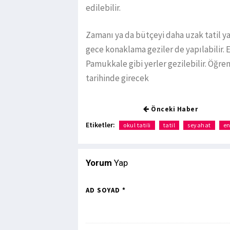
edilebilir.
Zamanı ya da bütçeyi daha uzak tatil ya
gece konaklama geziler de yapılabilir. 
Pamukkale gibi yerler gezilebilir. Öğren
tarihinde girecek
Önceki Haber
Etiketler:
okul tatili
tatil
seyahat
e
Yorum
Yap
AD SOYAD *