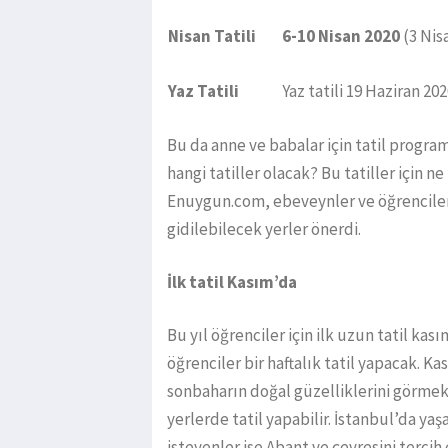
Nisan Tatili
6-10 Nisan 2020
(3 Nis
Yaz Tatili
Yaz tatili 19 Haziran 20
Bu da anne ve babalar için tatil progr
hangi tatiller olacak? Bu tatiller için ne
Enuygun.com, ebeveynler ve öğrenciler
gidilebilecek yerler önerdi.
İlk tatil Kasım’da
Bu yıl öğrenciler için ilk uzun tatil kas
öğrenciler bir haftalık tatil yapacak. Ka
sonbaharın doğal güzelliklerini görmek i
yerlerde tatil yapabilir. İstanbul’da ya
isteyenler ise Abant ve çevresini tercih 