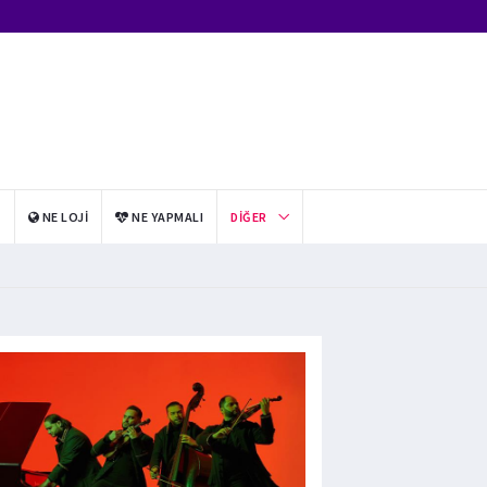
I
NE LOJI
NE YAPMALI
DIĞER