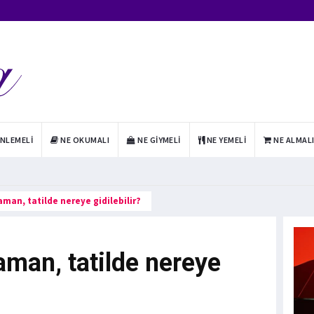
INLEMELI
NE OKUMALI
NE GIYMELI
NE YEMELI
NE ALMAL
zaman, tatilde nereye gidilebilir?
zaman, tatilde nereye