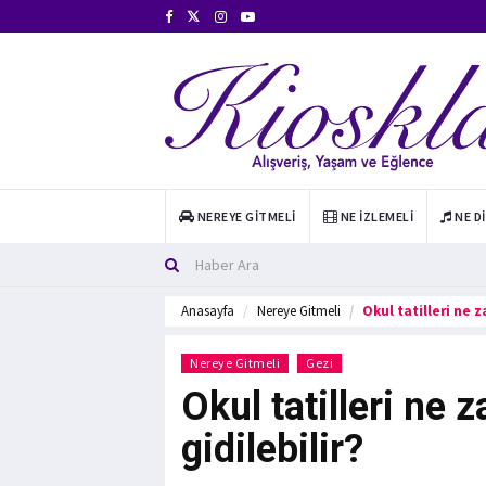
NEREYE GITMELI
NE İZLEMELI
NE D
Anasayfa
Nereye Gitmeli
Okul tatilleri ne 
Nereye Gitmeli
Gezi
Okul tatilleri ne 
gidilebilir?