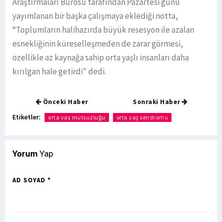
Araştırmaları Bürosu tarafından Pazartesi günü
yayımlanan bir başka çalışmaya eklediği notta,
“Toplumların halihazırda büyük resesyon ile azalan
esnekliğinin küreselleşmeden de zarar görmesi,
özellikle az kaynağa sahip orta yaşlı insanları daha
kırılgan hale getirdi" dedi.
Önceki Haber
Sonraki Haber
Etiketler:
orta yaş mutsuzluğu
orta yaş sendromu
Yorum
Yap
AD SOYAD *