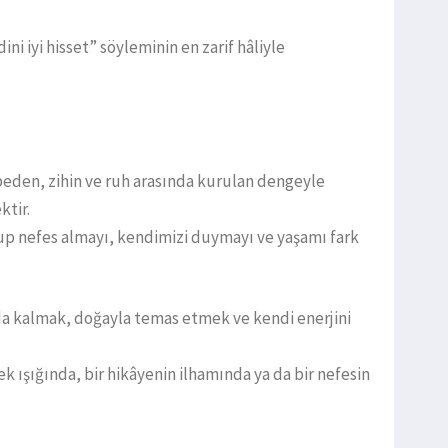
ini iyi hisset” söyleminin en zarif hâliyle
 beden, zihin ve ruh arasında kurulan dengeyle
ktir.
up nefes almayı, kendimizi duymayı ve yaşamı fark
da kalmak, doğayla temas etmek ve kendi enerjini
ek ışığında, bir hikâyenin ilhamında ya da bir nefesin