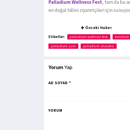
Palladium Wellness Fest
, tam da bu a
en doğal hâlini ziyaretçileri için sunuyor
Önceki Haber
Etiketler:
palladium wellness fest
kendinle
palladium avm
palladium atasehir
Yorum
Yap
AD SOYAD *
YORUM