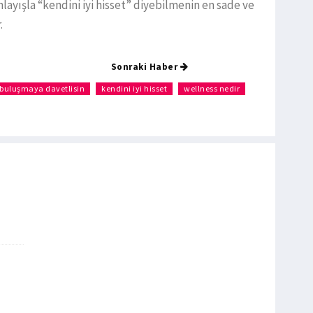
nlayışla “kendini iyi hisset” diyebilmenin en sade ve
.
Sonraki Haber
 buluşmaya davetlisin
kendini iyi hisset
wellness nedir