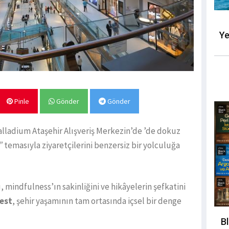
Ye
Pinle
Gönder
Gönder
Palladium Ataşehir Alışveriş Merkezin’de ’de dokuz
”
temasıyla ziyaretçilerini benzersiz bir yolculuğa
mindfulness’ın sakinliğini ve hikâyelerin şefkatini
est
, şehir yaşamının tam ortasında içsel bir denge
B