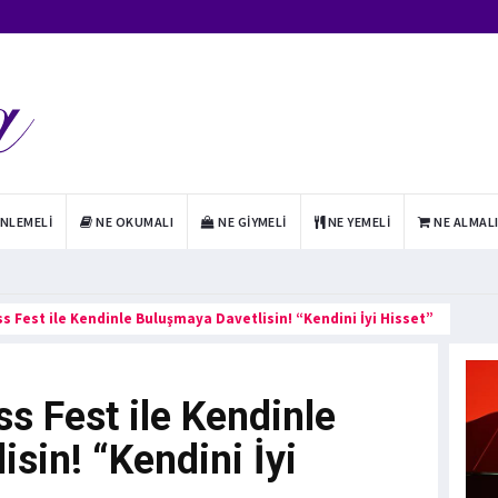
INLEMELI
NE OKUMALI
NE GIYMELI
NE YEMELI
NE ALMAL
s Fest ile Kendinle Buluşmaya Davetlisin! “Kendini İyi Hisset”
s Fest ile Kendinle
sin! “Kendini İyi