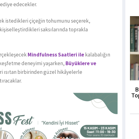
hediye edecekler.
k istedikleri çiçeğin tohumunu seçerek,
kişiselleştirdikleri saksılarında toprakla
gerçekleşecek
Mindfulness Saatleri ile
kalabalığın
ı keşfetme deneyimi yaşarken,
Büyüklere ve
i ısıtan birbirinden güzel hikâyelerle
tıracaklar.
B
To