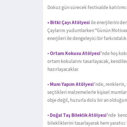
Dokuz gün sürecek festivalde katılımcı
• Bitki Çayı Atölyesi
ile enerjilerini d
Çaylarını yudumlarken “Günün Motivasy
enerjileri ile dengeleyici bir farkındalık
•
Ortam Kokusu Atölyesi
’
nde
hoş koku
ortam kokularını tasarlayacak, kendiler
hazırlayacaklar.
•
Mum Yapım Atölyesi
’nde, renklerin,
seçtikleri malzemelerle kişisel mumlar
obje değil, huzurla dolu bir an olduğu
•
Doğal Taş Bileklik Atölyesi
’
nde kendi
bilekliklerini tasarlayarak hem yaratıcı