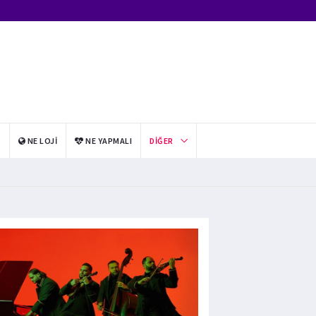
I
NE LOJI
NE YAPMALI
DIĞER