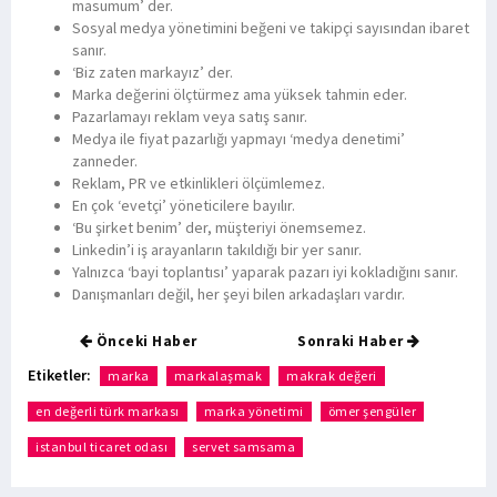
masumum’ der.
Sosyal medya yönetimini beğeni ve takipçi sayısından ibaret
sanır.
‘Biz zaten markayız’ der.
Marka değerini ölçtürmez ama yüksek tahmin eder.
Pazarlamayı reklam veya satış sanır.
Medya ile fiyat pazarlığı yapmayı ‘medya denetimi’
zanneder.
Reklam, PR ve etkinlikleri ölçümlemez.
En çok ‘evetçi’ yöneticilere bayılır.
‘Bu şirket benim’ der, müşteriyi önemsemez.
Linkedin’i iş arayanların takıldığı bir yer sanır.
Yalnızca ‘bayi toplantısı’ yaparak pazarı iyi kokladığını sanır.
Danışmanları değil, her şeyi bilen arkadaşları vardır.
Önceki Haber
Sonraki Haber
Etiketler:
marka
markalaşmak
makrak değeri
en değerli türk markası
marka yönetimi
ömer şengüler
istanbul ticaret odası
servet samsama