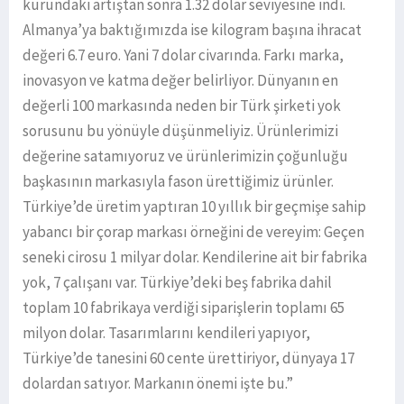
kurundaki artıştan sonra 1.32 dolar seviyesine indi.
Almanya’ya baktığımızda ise kilogram başına ihracat
değeri 6.7 euro. Yani 7 dolar civarında. Farkı marka,
inovasyon ve katma değer belirliyor. Dünyanın en
değerli 100 markasında neden bir Türk şirketi yok
sorusunu bu yönüyle düşünmeliyiz. Ürünlerimizi
değerine satamıyoruz ve ürünlerimizin çoğunluğu
başkasının markasıyla fason ürettiğimiz ürünler.
Türkiye’de üretim yaptıran 10 yıllık bir geçmişe sahip
yabancı bir çorap markası örneğini de vereyim: Geçen
seneki cirosu 1 milyar dolar. Kendilerine ait bir fabrika
yok, 7 çalışanı var. Türkiye’deki beş fabrika dahil
toplam 10 fabrikaya verdiği siparişlerin toplamı 65
milyon dolar. Tasarımlarını kendileri yapıyor,
Türkiye’de tanesini 60 cente ürettiriyor, dünyaya 17
dolardan satıyor. Markanın önemi işte bu.”