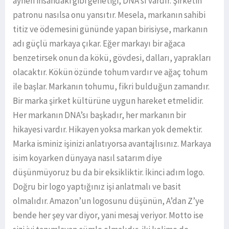
aynen insandaki gibi genetiği, DNA’sı vardır. Şirketin
patronu nasılsa onu yansıtır. Mesela, markanın sahibi
titiz ve ödemesini gününde yapan birisiyse, markanın
adı güçlü markaya çıkar. Eğer markayı bir ağaca
benzetirsek onun da kökü, gövdesi, dalları, yaprakları
olacaktır. Kökün özünde tohum vardır ve ağaç tohum
ile başlar. Markanın tohumu, fikri bulduğun zamandır.
Bir marka şirket kültürüne uygun hareket etmelidir.
Her markanın DNA’sı başkadır, her markanın bir
hikayesi vardır. Hikayen yoksa markan yok demektir.
Marka isminiz işinizi anlatıyorsa avantajlısınız. Markaya
isim koyarken dünyaya nasıl satarım diye
düşünmüyoruz bu da bir eksikliktir. İkinci adım logo.
Doğru bir logo yaptığınız işi anlatmalı ve basit
olmalıdır. Amazon’un logosunu düşünün, A’dan Z’ye
bende her şey var diyor, yani mesaj veriyor. Motto ise