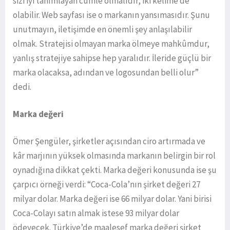
sizi iyi tanımlayan cümle olmalıdır, iki kelime de
olabilir. Web sayfası ise o markanın yansımasıdır. Şunu
unutmayın, iletişimde en önemli şey anlaşılabilir
olmak. Stratejisi olmayan marka ölmeye mahkûmdur,
yanlış stratejiye sahipse hep yaralıdır. İleride güçlü bir
marka olacaksa, adından ve logosundan belli olur”
dedi.
Marka değeri
Ömer Şengüler, şirketler açısından ciro artırmada ve
kâr marjının yüksek olmasında markanın belirgin bir rol
oynadığına dikkat çekti. Marka değeri konusunda ise şu
çarpıcı örneği verdi: “Coca-Cola’nın şirket değeri 27
milyar dolar. Marka değeri ise 66 milyar dolar. Yani birisi
Coca-Colayı satın almak istese 93 milyar dolar
ödeyecek. Türkiye’de maalesef marka değeri şirket