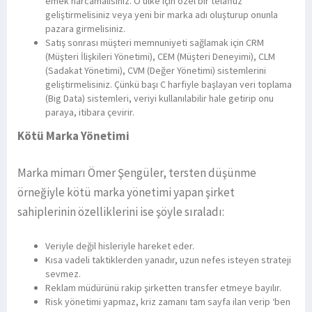
emek harcamalısınız. O ülke için özel bir telaffuz
geliştirmelisiniz veya yeni bir marka adı oluşturup onunla
pazara girmelisiniz.
Satış sonrası müşteri memnuniyeti sağlamak için CRM
(Müşteri İlişkileri Yönetimi), CEM (Müşteri Deneyimi), CLM
(Sadakat Yönetimi), CVM (Değer Yönetimi) sistemlerini
geliştirmelisiniz. Çünkü başı C harfiyle başlayan veri toplama
(Big Data) sistemleri, veriyi kullanılabilir hale getirip onu
paraya, itibara çevirir.
Kötü Marka Yönetimi
Marka mimarı Ömer Şengüler, tersten düşünme
örneğiyle kötü marka yönetimi yapan şirket
sahiplerinin özelliklerini ise şöyle sıraladı:
Veriyle değil hisleriyle hareket eder.
Kısa vadeli taktiklerden yanadır, uzun nefes isteyen strateji
sevmez.
Reklam müdürünü rakip şirketten transfer etmeye bayılır.
Risk yönetimi yapmaz, kriz zamanı tam sayfa ilan verip ‘ben