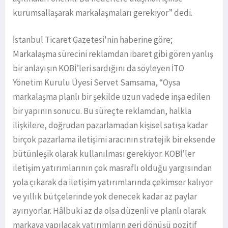
kurumsallaşarak markalaşmaları gerekiyor” dedi.
İstanbul Ticaret Gazetesi'nin haberine göre;
Markalaşma sürecini reklamdan ibaret gibi gören yanlış
bir anlayışın KOBİ’leri sardığını da söyleyen İTO
Yönetim Kurulu Üyesi Servet Samsama, “Oysa
markalaşma planlı bir şekilde uzun vadede inşa edilen
bir yapının sonucu. Bu süreçte reklamdan, halkla
ilişkilere, doğrudan pazarlamadan kişisel satışa kadar
birçok pazarlama iletişimi aracının stratejik bir eksende
bütünleşik olarak kullanılması gerekiyor. KOBİ’ler
iletişim yatırımlarının çok masraflı olduğu yargısından
yola çıkarak da iletişim yatırımlarında çekimser kalıyor
ve yıllık bütçelerinde yok denecek kadar az paylar
ayırıyorlar. Hâlbuki az da olsa düzenli ve planlı olarak
markaya yapılacak yatırımların geri dönüşü pozitif