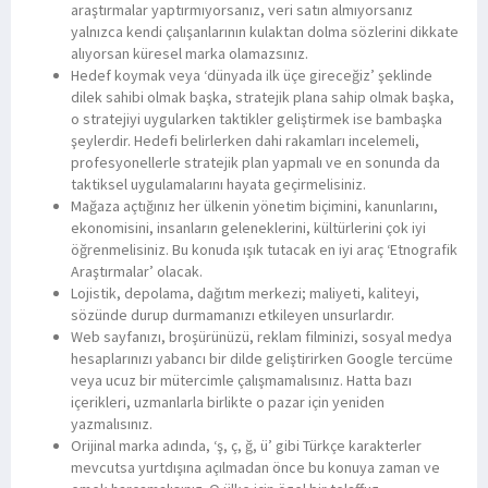
araştırmalar yaptırmıyorsanız, veri satın almıyorsanız
yalnızca kendi çalışanlarının kulaktan dolma sözlerini dikkate
alıyorsan küresel marka olamazsınız.
Hedef koymak veya ‘dünyada ilk üçe gireceğiz’ şeklinde
dilek sahibi olmak başka, stratejik plana sahip olmak başka,
o stratejiyi uygularken taktikler geliştirmek ise bambaşka
şeylerdir. Hedefi belirlerken dahi rakamları incelemeli,
profesyonellerle stratejik plan yapmalı ve en sonunda da
taktiksel uygulamalarını hayata geçirmelisiniz.
Mağaza açtığınız her ülkenin yönetim biçimini, kanunlarını,
ekonomisini, insanların geleneklerini, kültürlerini çok iyi
öğrenmelisiniz. Bu konuda ışık tutacak en iyi araç ‘Etnografik
Araştırmalar’ olacak.
Lojistik, depolama, dağıtım merkezi; maliyeti, kaliteyi,
sözünde durup durmamanızı etkileyen unsurlardır.
Web sayfanızı, broşürünüzü, reklam filminizi, sosyal medya
hesaplarınızı yabancı bir dilde geliştirirken Google tercüme
veya ucuz bir mütercimle çalışmamalısınız. Hatta bazı
içerikleri, uzmanlarla birlikte o pazar için yeniden
yazmalısınız.
Orijinal marka adında, ‘ş, ç, ğ, ü’ gibi Türkçe karakterler
mevcutsa yurtdışına açılmadan önce bu konuya zaman ve