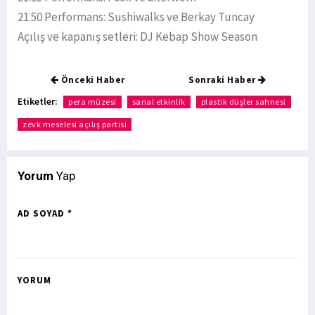
21.50 Performans: Sushiwalks ve Berkay Tuncay
Açılış ve kapanış setleri: DJ Kebap Show Season
Önceki Haber
Sonraki Haber
Etiketler:
pera müzesi
sanal etkinlik
plastik düşler sahnesi
zevk meselesi açılış partisi
Yorum
Yap
AD SOYAD *
YORUM