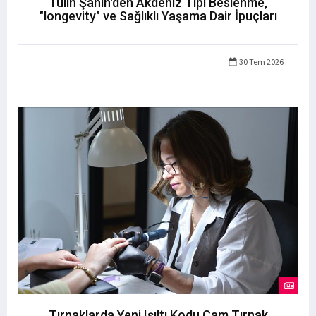
Tülin Şahin'den Akdeniz Tipi Beslenme,
"longevity" ve Sağlıklı Yaşama Dair İpuçları
30 Tem 2026
Tırnaklarda Yeni Işıltı Kodu Cam Tırnak