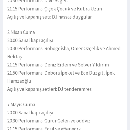
20.30 Performans: iz ve AVgen
21.15 Performans: Çiçek Çocuk ve Kübra Uzun
Açılış ve kapanış seti: DJ hassas duygular
2 Nisan Cuma
20.00 Sanal kapı açılışı
20.30 Performans: Robogeisha, Ömer Özçelik ve Ahmed
Bektaş
21.15 Performans: Deniz Erdem ve Selver Yıldırım
21.50 Performans: Debora İpekel ve Ece Düzgit, İpek
Hamzaoğlu
Açılış ve kapanış setleri: DJ tenderemres
7 Mayıs Cuma
20.00 Sanal kapı açılışı
20.30 Performans: Gurur Gelen ve oddviz
21.15 Performans: Fosil ve afterwork