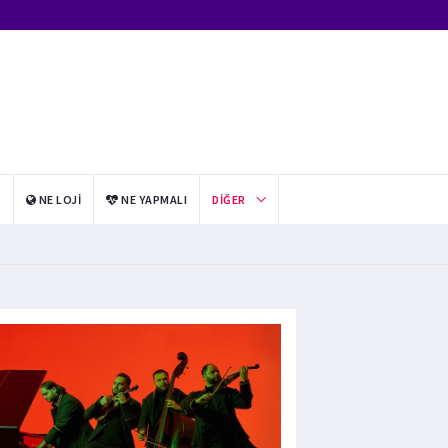
I
NE LOJI
NE YAPMALI
DIĞER