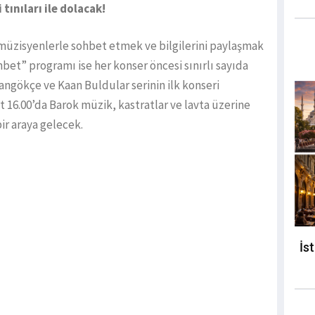
ınıları ile dolacak!
müzisyenlerle sohbet etmek ve bilgilerini paylaşmak
hbet” programı ise her konser öncesi sınırlı sayıda
Cangökçe ve Kaan Buldular serinin ilk konseri
 16.00’da Barok müzik, kastratlar ve lavta üzerine
r araya gelecek.
İs