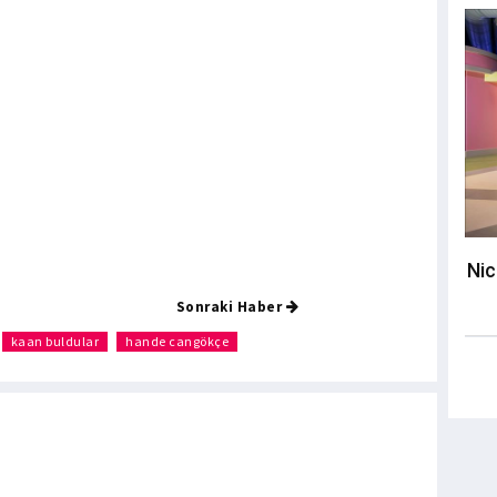
Nic
Sonraki Haber
kaan buldular
hande cangökçe