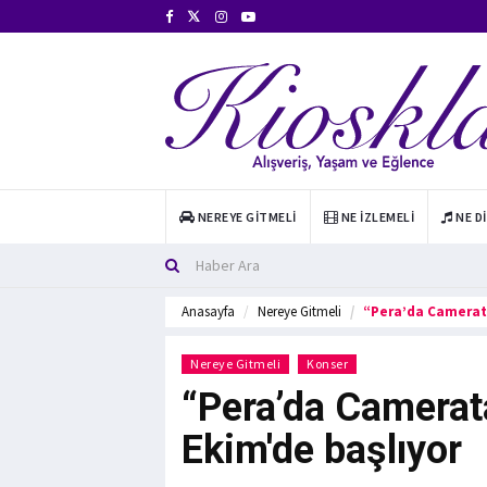
NEREYE GITMELI
NE İZLEMELI
NE D
Anasayfa
Nereye Gitmeli
“Pera’da Camerata
Nereye Gitmeli
Konser
“Pera’da Camerata
Ekim'de başlıyor