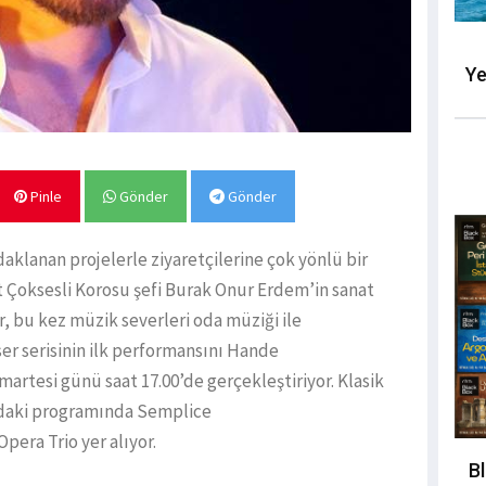
Ye
Pinle
Gönder
Gönder
daklanan projelerle ziyaretçilerine çok yönlü bir
Çoksesli Korosu şefi Burak Onur Erdem’in sanat
 bu kez müzik severleri oda müziği ile
r serisinin ilk performansını Hande
artesi günü saat 17.00’de gerçekleştiriyor. Klasik
rdaki programında Semplice
pera Trio yer alıyor.
B