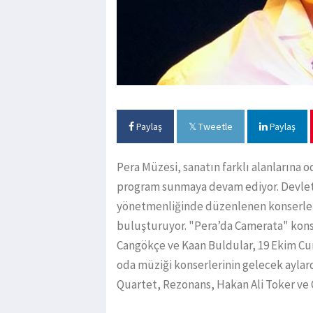
Paylaş
Tweetle
Paylaş
Pera Müzesi, sanatın farklı alanlarına o
program sunmaya devam ediyor. Devlet 
yönetmenliğinde düzenlenen konserler,
buluşturuyor. "Pera’da Camerata" konse
Cangökçe ve Kaan Buldular, 19 Ekim Cum
oda müziği konserlerinin gelecek ayla
Quartet, Rezonans, Hakan Ali Toker ve O