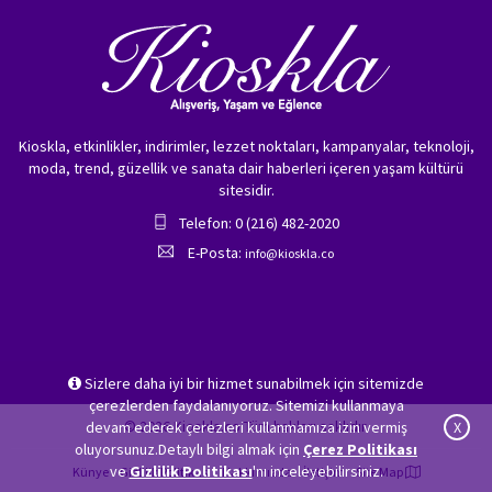
Kioskla, etkinlikler, indirimler, lezzet noktaları, kampanyalar, teknoloji,
moda, trend, güzellik ve sanata dair haberleri içeren yaşam kültürü
sitesidir.
Telefon: 0 (216) 482-2020
E-Posta:
info@kioskla.co
Sizlere daha iyi bir hizmet sunabilmek için sitemizde
çerezlerden faydalanıyoruz. Sitemizi kullanmaya
© 2026 Kioskla.co Tüm hakları saklıdır.
devam ederek çerezleri kullanmamıza izin vermiş
X
oluyorsunuz.Detaylı bilgi almak için
Çerez Politikası
ve
Gizlilik Politikası
'nı inceleyebilirsiniz.
Künye
Gizlilik Politikası
Hakkımızda
İletişim
Site Map