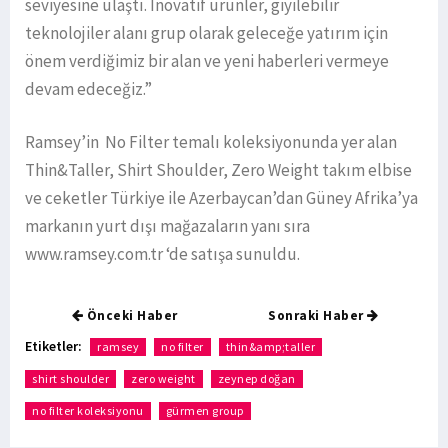
seviyesine ulaştı. Inovatif ürünler, giyilebilir
teknolojiler alanı grup olarak geleceğe yatırım için
önem verdiğimiz bir alan ve yeni haberleri vermeye
devam edeceğiz.”
Ramsey’in No Filter temalı koleksiyonunda yer alan
Thin&Taller, Shirt Shoulder, Zero Weight takım elbise
ve ceketler Türkiye ile Azerbaycan’dan Güney Afrika’ya
markanın yurt dışı mağazaların yanı sıra
www.ramsey.com.tr ‘de satışa sunuldu.
Önceki Haber
Sonraki Haber
Etiketler:
ramsey
no filter
thin&amp;taller
shirt shoulder
zero weight
zeynep doğan
no filter koleksiyonu
gürmen group