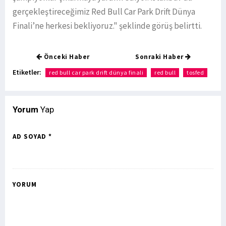
gerçekleştireceğimiz Red Bull Car Park Drift Dünya
Finali’ne herkesi bekliyoruz." şeklinde görüş belirtti.
Önceki Haber
Sonraki Haber
Etiketler:
red bull car park drift dünya finali
red bull
tosfed
Yorum
Yap
AD SOYAD *
YORUM