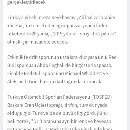
gerçekleştirilecek.
Türkiye'yi Fahimreza Keykhosravi, Ali İnal ve İbrahim
Yücebaş’ın temsil edeceği organizasyonda farklı
ülkelerden 20 yarışçı, 2019 yılının "en iyi drift pilotu"
olmak için mücadele edecek.
Etkinlikte drift sporunun usta ismi dünyaca ünlü Red
Bull sporcusu Abdo Feghali de bir gösteri yapacak.
Finalde Red Bull sporcuları Michael Whiddett ve
Aleksandr Grinchuk jüri koltuğunda oturacak.
Türkiye Otomobil Sporları Federasyonu (TOSFED)
Başkanı Eren Üçlertoprağı, driftin, tüm dünyada
olduğu gibi Türkiye'de de büyük ilgi gördüğünü
belirterek, "Drift branşına ayrı bir renk ve heyecan
getiren Red Bull Car Park Drift Ülke Finali'nde hem