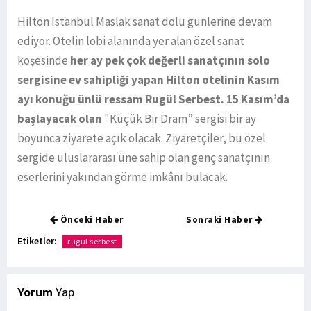
Hilton Istanbul Maslak sanat dolu günlerine devam
ediyor. Otelin lobi alanında yer alan özel sanat
köşesinde
her ay pek çok değerli sanatçının solo
sergisine ev sahipliği yapan Hilton otelinin Kasım
ayı konuğu ünlü ressam Rugül Serbest. 15 Kasım’da
başlayacak olan
"Küçük Bir Dram” sergisi bir ay
boyunca ziyarete açık olacak. Ziyaretçiler, bu özel
sergide uluslararası üne sahip olan genç sanatçının
eserlerini yakından görme imkânı bulacak.
Önceki Haber
Sonraki Haber
Etiketler:
rugül serbest
Yorum
Yap