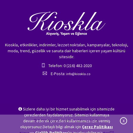
Kioskla, etkinlikler, indirimler, lezzet noktaları, kampanyalar, teknoloji,
moda, trend, güzellik ve sanata dair haberleri içeren yaşam kültürü
sitesidir.
Telefon: 0 (216) 482-2020
E-Posta:
info@kioskla.co
Sizlere daha iyi bir hizmet sunabilmek için sitemizde
çerezlerden faydalanıyoruz. Sitemizi kullanmaya
© 2026 Kioskla.co Tüm hakları saklıdır.
devam ederek çerezleri kullanmamıza izin vermiş
X
oluyorsunuz.Detaylı bilgi almak için
Çerez Politikası
ve
Gizlilik Politikası
'nı inceleyebilirsiniz.
Künye
Gizlilik Politikası
Hakkımızda
İletişim
Site Map