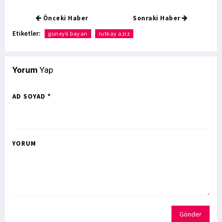
Önceki Haber
Sonraki Haber
Etiketler:
güneyli bayan
rutkay aziz
Yorum
Yap
AD SOYAD *
YORUM
Gönder