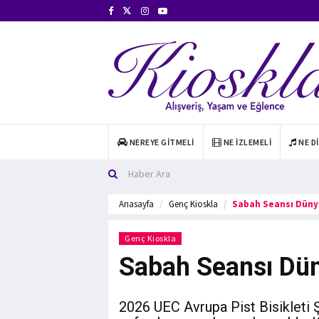
NEREYE GITMELI
NE İZLEMELI
NE D
Anasayfa
Genç Kioskla
Sabah Seansı Dünya
Genç Kioskla
Sabah Seansı Dün
2026 UEC Avrupa Pist Bisikleti Ş