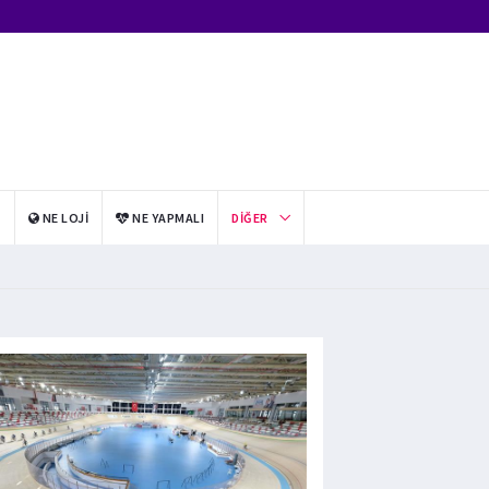
I
NE LOJI
NE YAPMALI
DIĞER