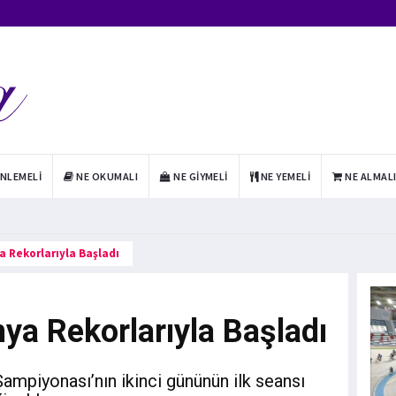
INLEMELI
NE OKUMALI
NE GIYMELI
NE YEMELI
NE ALMAL
 Rekorlarıyla Başladı
ya Rekorlarıyla Başladı
ampiyonası’nın ikinci gününün ilk seansı