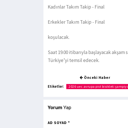
Kadınlar Takım Takip - Final
Erkekler Takım Takip - Final
koşulacak.
Saat 19.00 itibarıyla başlayacak akşam
Türkiye’yi temsil edecek.
Önceki Haber
Etiketler:
2026 uec avrupa pist bisikleti şampiy
Yorum
Yap
AD SOYAD *