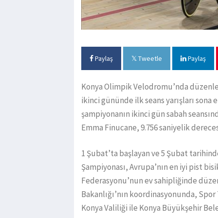
Paylaş
Tweetle
Paylaş
Konya Olimpik Velodromu’nda düzenlen
ikinci gününde ilk seans yarışları sona
şampiyonanın ikinci gün sabah seansınd
Emma Finucane, 9.756 saniyelik dereces
1 Şubat’ta başlayan ve 5 Şubat tarihind
Şampiyonası, Avrupa’nın en iyi pist bisi
Federasyonu’nun ev sahipliğinde düzen
Bakanlığı’nın koordinasyonunda, Spor
Konya Valiliği ile Konya Büyükşehir Bele