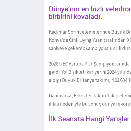
Dünya’nın en hızlı veledr
birbirini kovaladı.
Kadınlar Sprint elemelerinde Büyük Br
Konya’da Çinli Liying Yuan tarafından 9
saniyeye çekerek şampiyonanın ilk düny
2026 UEC Avrupa Pist Şampiyonası’nda i
geldi. Yol Bisikleti kariyerini 2024 yıl
aldığı Büyük Britanya takımı, 4:03.634’
Danimarka, Erkekler Takım Takip eleme
ihlali nedeniyle bu sonuç dünya rekoru
İlk Seansta Hangi Yarışla