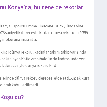
omu Konya’da, bu sene de rekorlar
itanyalı sporcu Emma Finucane, 2025 yılında yine
.976 saniyelik dereceyle kırılan dünya rekorunu 9.759
a rekoruna imza attı.
kinci dünya rekoru, kadınlar takım takip yarışında
ında noktalayan Katie Archibald’ın da kadrosunda yer
lük derecesiyle dünya rekoru kırdı.
lerinde dünya rekoru derecesi elde etti. Ancak kural
 olarak kabul edilmedi.
r Koşuldu?