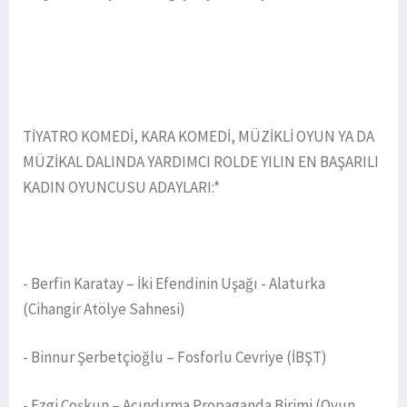
TİYATRO KOMEDİ, KARA KOMEDİ, MÜZİKLİ OYUN YA DA
MÜZİKAL DALINDA YARDIMCI ROLDE YILIN EN BAŞARILI
KADIN OYUNCUSU ADAYLARI:*
- Berfin Karatay – İki Efendinin Uşağı - Alaturka
(Cihangir Atölye Sahnesi)
- Binnur Şerbetçioğlu – Fosforlu Cevriye (İBŞT)
- Ezgi Coşkun – Acındırma Propaganda Birimi (Oyun