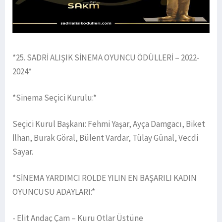
*25. SADRİ ALIŞIK SİNEMA OYUNCU ÖDÜLLERİ – 2022-
2024*
*Sinema Seçici Kurulu:*
Seçici Kurul Başkanı: Fehmi Yaşar, Ayça Damgacı, Biket
İlhan, Burak Göral, Bülent Vardar, Tülay Günal, Vecdi
Sayar.
*SİNEMA YARDIMCI ROLDE YILIN EN BAŞARILI KADIN
OYUNCUSU ADAYLARI:*
- Elit Andaç Çam – Kuru Otlar Üstüne