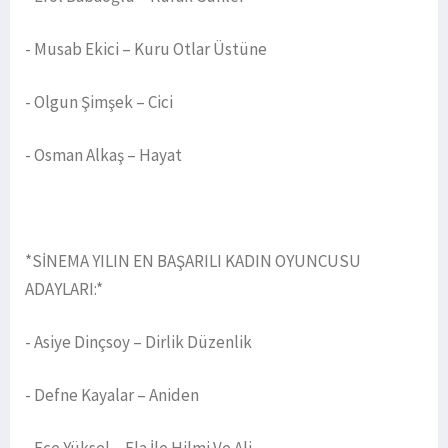
- Musab Ekici – Kuru Otlar Üstüne
- Olgun Şimşek – Cici
- Osman Alkaş – Hayat
*SİNEMA YILIN EN BAŞARILI KADIN OYUNCUSU
ADAYLARI:*
- Asiye Dinçsoy – Dirlik Düzenlik
- Defne Kayalar – Aniden
- Ece Yüksel – Ela İle Hilmi Ve Ali