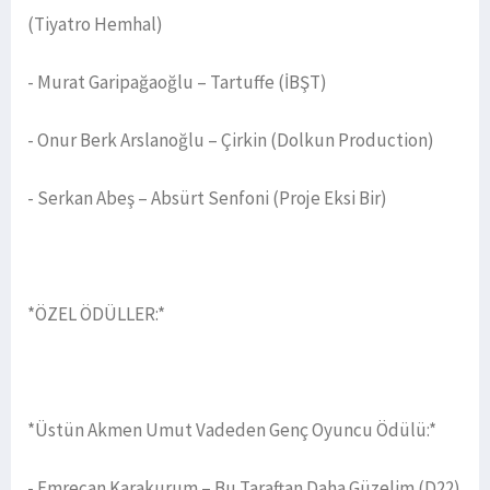
(Tiyatro Hemhal)
- Murat Garipağaoğlu – Tartuffe (İBŞT)
- Onur Berk Arslanoğlu – Çirkin (Dolkun Production)
- Serkan Abeş – Absürt Senfoni (Proje Eksi Bir)
*ÖZEL ÖDÜLLER:*
*Üstün Akmen Umut Vadeden Genç Oyuncu Ödülü:*
- Emrecan Karakurum – Bu Taraftan Daha Güzelim (D22)