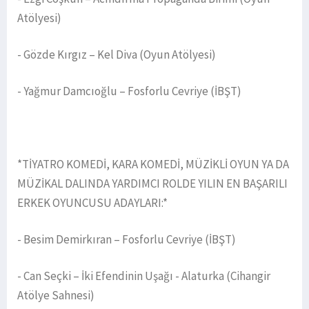
Atölyesi)
- Gözde Kırgız – Kel Diva (Oyun Atölyesi)
- Yağmur Damcıoğlu – Fosforlu Cevriye (İBŞT)
*TİYATRO KOMEDİ, KARA KOMEDİ, MÜZİKLİ OYUN YA DA
MÜZİKAL DALINDA YARDIMCI ROLDE YILIN EN BAŞARILI
ERKEK OYUNCUSU ADAYLARI:*
- Besim Demirkıran – Fosforlu Cevriye (İBŞT)
- Can Seçki – İki Efendinin Uşağı - Alaturka (Cihangir
Atölye Sahnesi)