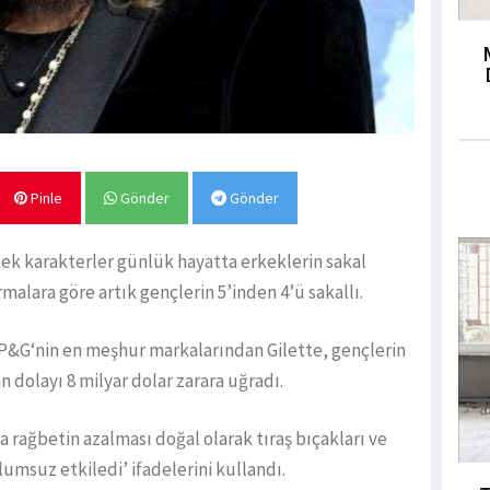
Pinle
Gönder
Gönder
kek karakterler günlük hayatta erkeklerin sakal
malara göre artık gençlerin 5’inden 4’ü sakallı.
&G‘nin en meşhur markalarından Gilette, gençlerin
 dolayı 8 milyar dolar zarara uğradı.
na rağbetin azalması doğal olarak tıraş bıçakları ve
lumsuz etkiledi’ ifadelerini kullandı.