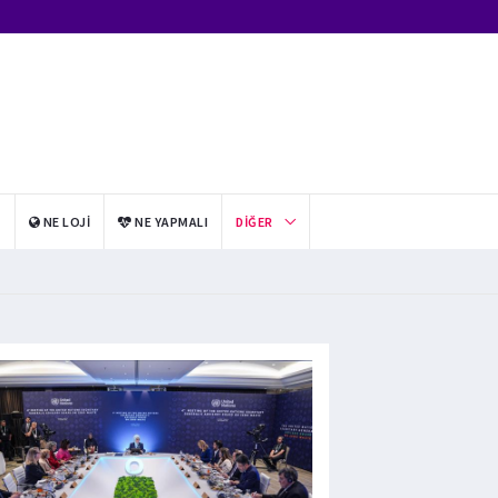
I
NE LOJI
NE YAPMALI
DIĞER