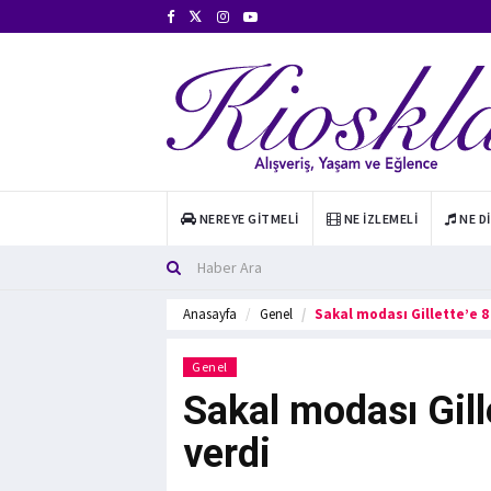
NEREYE GITMELI
NE İZLEMELI
NE D
Anasayfa
Genel
Sakal modası Gillette’e 8 
Genel
Sakal modası Gill
verdi