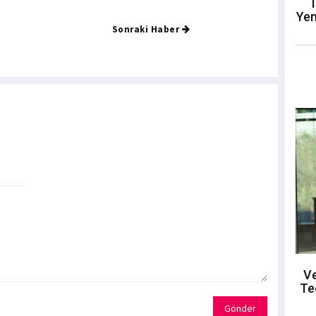
T
Yen
Sonraki Haber
Ve
Te
Gönder