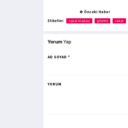
Önceki Haber
Etiketler:
sakal modası
gillette
sakal
Yorum
Yap
AD SOYAD *
YORUM