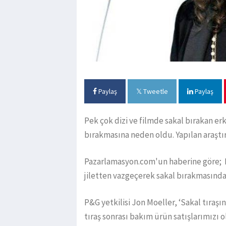
Paylaş
Tweetle
Paylaş
Pek çok dizi ve filmde sakal bırakan er
bırakmasına neden oldu. Yapılan araştır
Pazarlamasyon.com'un haberine göre; P
jiletten vazgeçerek sakal bırakmasından
P&G yetkilisi Jon Moeller, ‘Sakal tıraşı
tıraş sonrası bakım ürün satışlarımızı o