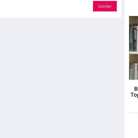
Gönder
B
To