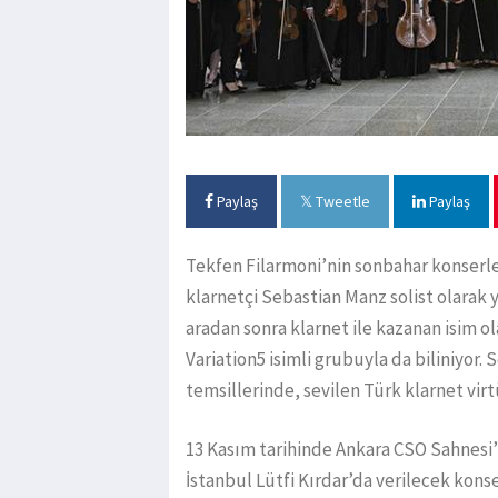
Paylaş
Tweetle
Paylaş
Tekfen Filarmoni’nin sonbahar konserl
klarnetçi Sebastian Manz solist olarak y
aradan sonra klarnet ile kazanan isim o
Variation5 isimli grubuyla da biliniyor.
temsillerinde, sevilen Türk klarnet vir
13 Kasım tarihinde Ankara CSO Sahnesi
İstanbul Lütfi Kırdar’da verilecek kons