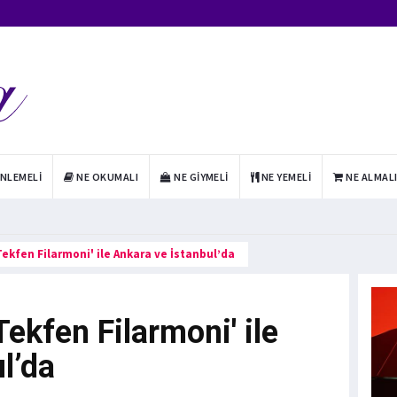
INLEMELI
NE OKUMALI
NE GIYMELI
NE YEMELI
NE ALMAL
ekfen Filarmoni' ile Ankara ve İstanbul’da
ekfen Filarmoni' ile
l’da