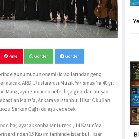
Ye
Pinle
Gönder
Gönder
erinde günümüzün önemli icracılarından genç
er alacak. ARD Uluslararası Müzik Yarışması’nı 40 yıl
lan Manz, aynı zamanda nefesli çalgılardan oluşan
 Sebastian Manz’a, Ankara ve İstanbul Hisar Okulları
tüözü Serkan Çağrı da eşlik edecek.
’nde başlayacak sonbahar turnesi, 14 Kasım’da
erin ardından 15 Kasım tarihinde İstanbul Hisar
B