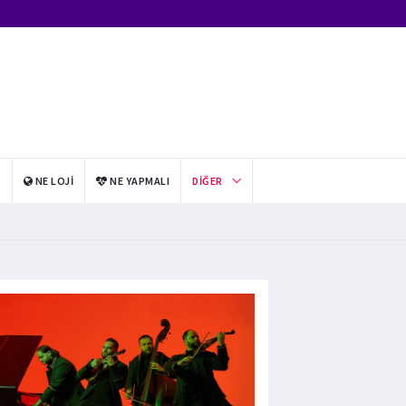
I
NE LOJI
NE YAPMALI
DIĞER