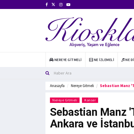
NEREYE GITMELI
NE İZLEMELI
NE D
Anasayfa
Nereye Gitmeli
Sebastian Manz 'T
Nereye Gitmeli
Konser
Sebastian Manz 'T
Ankara ve İstanbu