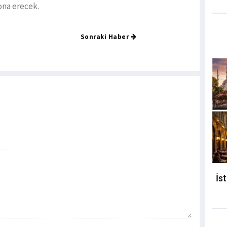
ona erecek.
Sonraki Haber
İs