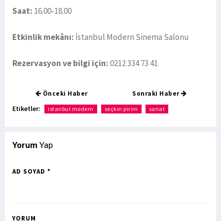
Saat:
16.00-18.00
Etkinlik mekânı:
İstanbul Modern Sinema Salonu
Rezervasyon ve bilgi için:
0212 334 73 41
Önceki Haber
Sonraki Haber
Etiketler:
istanbul modern
seçkin pirim
sanat
Yorum
Yap
AD SOYAD *
YORUM